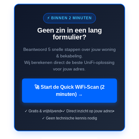
⚡ BINNEN 2 MINUTEN
Geen zin in een lang
formulier?
Beantwoord 5 snelle stappen over jouw woning
& bekabeling.
Wij berekenen direct de beste UniFi-oplossing
voor jouw adres.
🚀 Start de Quick WiFi-Scan (2
minuten) →
✓ Gratis & vrijblijvend
•
✓ Direct inzicht op jouw adres
•
✓ Geen technische kennis nodig