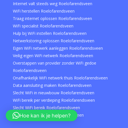
Internet valt steeds weg Roelofarendsveen
WiFi herstellen Roelofarendsveen
Traag internet oplossen Roelofarendsveen
WiFi specialist Roelofarendsveen
Hulp bij WiFi instellen Roelofarendsveen
Netwerkstoring oplossen Roelofarendsveen
Eigen WiFi netwerk aanleggen Roelofarendsveen
Veilig eigen WiFi netwerk Roelofarendsveen
Overstappen van provider zonder WiFi gedoe
Roelofarendsveen
Onafhankelijk WiFi netwerk thuis Roelofarendsveen
Data aansluiting maken Roelofarendsveen
Slecht WiFi in nieuwbouw Roelofarendsveen
WiFi bereik per verdieping Roelofarendsveen
Slecht WiFi bereik Roelofarendsveen
Versterker voor wifi Roelofarendsveen
Hoe kan ik je helpen?