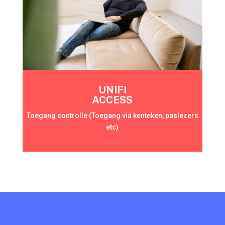
UNIFI
ACCESS
Toegang controlle (Toegang via kenteken, paslezers
etc)