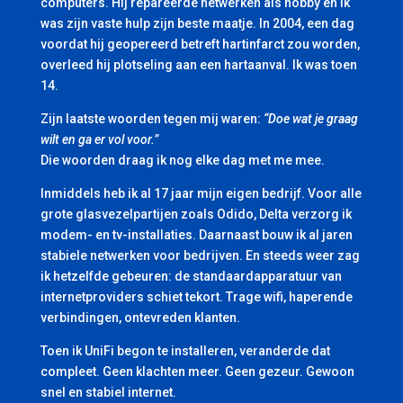
computers. Hij repareerde netwerken als hobby en ik
was zijn vaste hulp zijn beste maatje. In 2004, een dag
voordat hij geopereerd betreft hartinfarct zou worden,
overleed hij plotseling aan een hartaanval. Ik was toen
14.
Zijn laatste woorden tegen mij waren:
“Doe wat je graag
wilt en ga er vol voor.”
Die woorden draag ik nog elke dag met me mee.
Inmiddels heb ik al 17 jaar mijn eigen bedrijf. Voor alle
grote glasvezelpartijen zoals Odido, Delta verzorg ik
modem- en tv-installaties. Daarnaast bouw ik al jaren
stabiele netwerken voor bedrijven. En steeds weer zag
ik hetzelfde gebeuren: de standaardapparatuur van
internetproviders schiet tekort. Trage wifi, haperende
verbindingen, ontevreden klanten.
Toen ik UniFi begon te installeren, veranderde dat
compleet. Geen klachten meer. Geen gezeur. Gewoon
snel en stabiel internet.