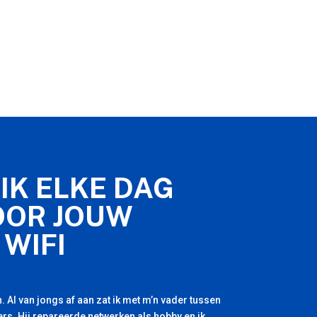
IK ELKE DAG
OOR JOUW
 WIFI
. Al van jongs af aan zat ik met m’n vader tussen
rs. Hij repareerde netwerken als hobby en ik