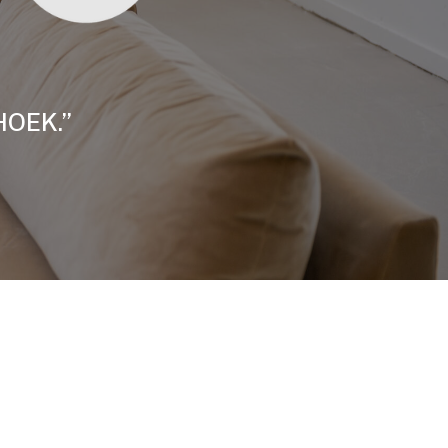
HOEK.”