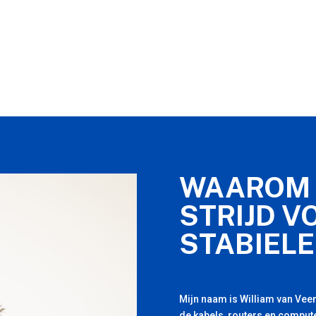
WAAROM 
STRIJD V
STABIELE
Mijn naam is William van Veen
de kabels, routers en compute