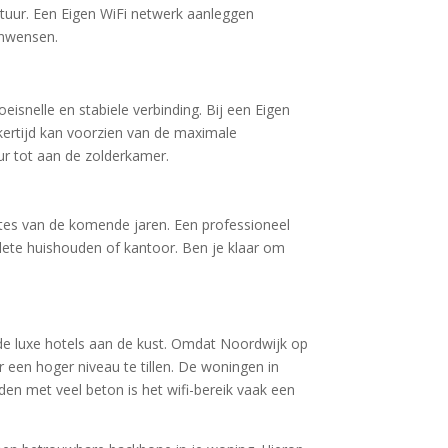
ctuur. Een Eigen WiFi netwerk aanleggen
onwensen.
snelle en stabiele verbinding. Bij een Eigen
kertijd kan voorzien van de maximale
ur tot aan de zolderkamer.
ates van de komende jaren. Een professioneel
plete huishouden of kantoor. Ben je klaar om
 de luxe hotels aan de kust. Omdat Noordwijk op
ar een hoger niveau te tillen. De woningen in
en met veel beton is het wifi-bereik vaak een