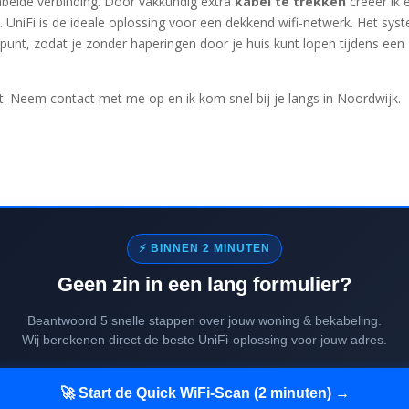
abelde verbinding. Door vakkundig extra
kabel te trekken
creëer ik 
k
. UniFi is de ideale oplossing voor een dekkend wifi-netwerk. Het sys
punt, zodat je zonder haperingen door je huis kunt lopen tijdens ee
t. Neem contact met me op en ik kom snel bij je langs in Noordwijk.
⚡ BINNEN 2 MINUTEN
Geen zin in een lang formulier?
Beantwoord 5 snelle stappen over jouw woning & bekabeling.
Wij berekenen direct de beste UniFi-oplossing voor jouw adres.
🚀 Start de Quick WiFi-Scan (2 minuten) →