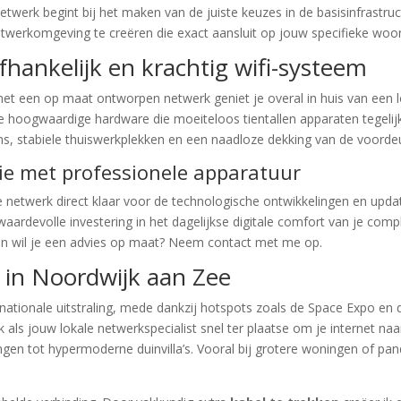
etwerk begint bij het maken van de juiste keuzes in de basisinfrastru
netwerkomgeving te creëren die exact aansluit op jouw specifieke wo
hankelijk en krachtig wifi-systeem
een op maat ontworpen netwerk geniet je overal in huis van een loei
 hoogwaardige hardware die moeiteloos tientallen apparaten tegelij
ms, stabiele thuiswerkplekken en een naadloze dekking van de voorde
ie met professionele apparatuur
e netwerk direct klaar voor de technologische ontwikkelingen en upd
aardevolle investering in het dagelijkse digitale comfort van je com
t en wil je een advies op maat? Neem contact met me op.
k in Noordwijk aan Zee
nationale uitstraling, mede dankzij hotspots zoals de Space Expo en
ik als jouw lokale netwerkspecialist snel ter plaatse om je internet na
gen tot hypermoderne duinvilla’s. Vooral bij grotere woningen of pand