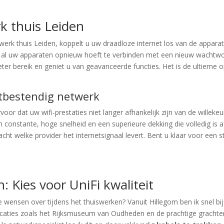
k thuis Leiden
erk thuis Leiden, koppelt u uw draadloze internet los van de apparatu
al uw apparaten opnieuw hoeft te verbinden met een nieuw wachtwo
eter bereik en geniet u van geavanceerde functies. Het is de ultieme o
tbestendig netwerk
oor dat uw wifi-prestaties niet langer afhankelijk zijn van de willeke
en constante, hoge snelheid en een superieure dekking die volledig 
eacht welke provider het internetsignaal levert. Bent u klaar voor een
: Kies voor UniFi kwaliteit
te wensen over tijdens het thuiswerken? Vanuit Hillegom ben ik snel bi
locaties zoals het Rijksmuseum van Oudheden en de prachtige grachte