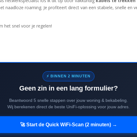
ls netwerkspecialist los ik dit op door vakkundig
kabels te trekken
 naadloze roaming. Je profiteert direct van een stabiele, snelle en ve
het snel voor je regelen!
⚡ BINNEN 2 MINUTEN
Geen zin in een lang formulier?
Beantwoord 5 snelle stappen over jouw woning & bekabeling.
Wij berekenen direct de beste UniFi-oplossing voor jouw adres.
🚀 Start de Quick WiFi-Scan (2 minuten) →