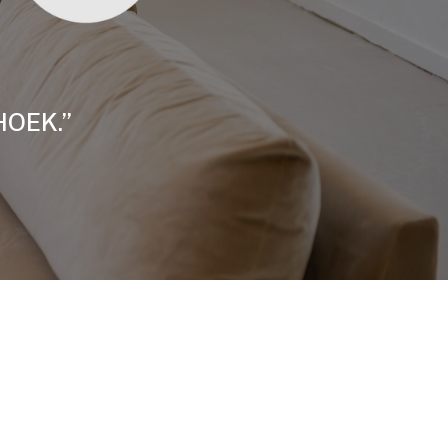
HOEK.”