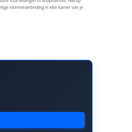
door loze leidingen of kruipruimtes. Hierop
ilige internetverbinding in elke kamer van je