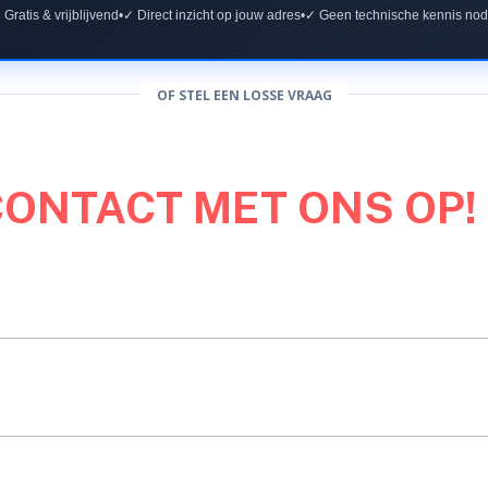
 Gratis & vrijblijvend
•
✓ Direct inzicht op jouw adres
•
✓ Geen technische kennis nod
OF STEL EEN LOSSE VRAAG
CONTACT MET ONS OP!