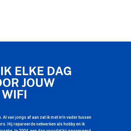
IK ELKE DAG
OOR JOUW
 WIFI
. Al van jongs af aan zat ik met m’n vader tussen
rs. Hij repareerde netwerken als hobby en ik
 maatje. In 2004, een dag voordat hij geopereerd