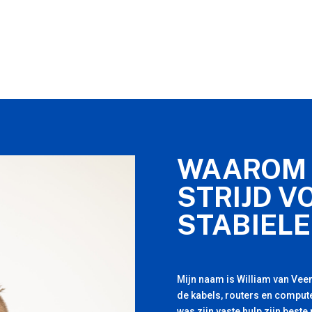
WAAROM 
STRIJD V
STABIELE
Mijn naam is William van Veen
de kabels, routers en compute
was zijn vaste hulp zijn beste