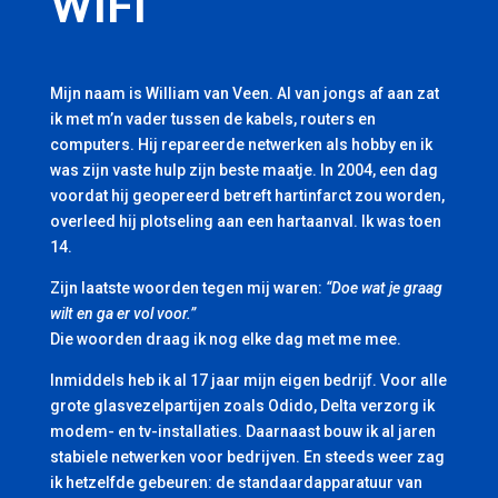
WIFI
Mijn naam is William van Veen. Al van jongs af aan zat
ik met m’n vader tussen de kabels, routers en
computers. Hij repareerde netwerken als hobby en ik
was zijn vaste hulp zijn beste maatje. In 2004, een dag
voordat hij geopereerd betreft hartinfarct zou worden,
overleed hij plotseling aan een hartaanval. Ik was toen
14.
Zijn laatste woorden tegen mij waren:
“Doe wat je graag
wilt en ga er vol voor.”
Die woorden draag ik nog elke dag met me mee.
Inmiddels heb ik al 17 jaar mijn eigen bedrijf. Voor alle
grote glasvezelpartijen zoals Odido, Delta verzorg ik
modem- en tv-installaties. Daarnaast bouw ik al jaren
stabiele netwerken voor bedrijven. En steeds weer zag
ik hetzelfde gebeuren: de standaardapparatuur van