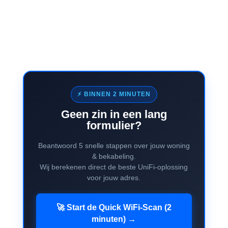
⚡ BINNEN 2 MINUTEN
Geen zin in een lang
formulier?
Beantwoord 5 snelle stappen over jouw woning
& bekabeling.
Wij berekenen direct de beste UniFi-oplossing
voor jouw adres.
🚀 Start de Quick WiFi-Scan (2
minuten) →