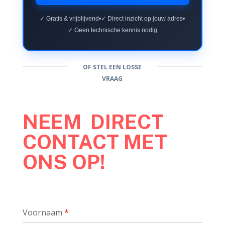
✓ Gratis & vrijblijvend
•
✓ Direct inzicht op jouw adres
•
✓ Geen technische kennis nodig
OF STEL EEN LOSSE
VRAAG
NEEM DIRECT
CONTACT MET
ONS OP!
Voornaam
*