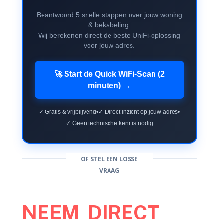
Beantwoord 5 snelle stappen over jouw woning
& bekabeling.
Wij berekenen direct de beste UniFi-oplossing
voor jouw adres.
🚀 Start de Quick WiFi-Scan (2
minuten) →
✓ Gratis & vrijblijvend
•
✓ Direct inzicht op jouw adres
•
✓ Geen technische kennis nodig
OF STEL EEN LOSSE
VRAAG
NEEM DIRECT