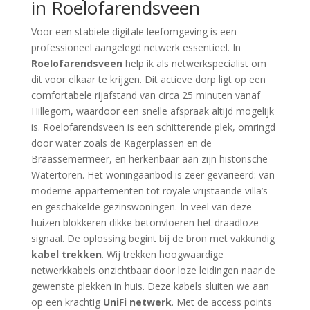
in Roelofarendsveen
Voor een stabiele digitale leefomgeving is een
professioneel aangelegd netwerk essentieel. In
Roelofarendsveen
help ik als netwerkspecialist om
dit voor elkaar te krijgen. Dit actieve dorp ligt op een
comfortabele rijafstand van circa 25 minuten vanaf
Hillegom, waardoor een snelle afspraak altijd mogelijk
is. Roelofarendsveen is een schitterende plek, omringd
door water zoals de Kagerplassen en de
Braassemermeer, en herkenbaar aan zijn historische
Watertoren. Het woningaanbod is zeer gevarieerd: van
moderne appartementen tot royale vrijstaande villa’s
en geschakelde gezinswoningen. In veel van deze
huizen blokkeren dikke betonvloeren het draadloze
signaal. De oplossing begint bij de bron met vakkundig
kabel trekken
. Wij trekken hoogwaardige
netwerkkabels onzichtbaar door loze leidingen naar de
gewenste plekken in huis. Deze kabels sluiten we aan
op een krachtig
UniFi netwerk
. Met de access points