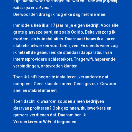
Zijn laatste woorden tegen mij waren:
“Doe wat je graag
wilt en ga er vol voor.”
Die woorden draag ik nog elke dag met me mee.
Inmiddels heb ik al 17 jaar mijn eigen bedrijf. Voor alle
grote glasvezelpartijen zoals Odido, Delta verzorg ik
modem- en tv-installaties. Daarnaast bouw ik al jaren
stabiele netwerken voor bedrijven. En steeds weer zag
ik hetzelfde gebeuren: de standaardapparatuur van
internetproviders schiet tekort. Trage wifi, haperende
verbindingen, ontevreden klanten.
Toen ik UniFi begon te installeren, veranderde dat
compleet. Geen klachten meer. Geen gezeur. Gewoon
snel en stabiel internet.
Toen dacht ik: waarom zouden alleen bedrijven
daarvan profiteren? Ook gezinnen, thuiswerkers en
gamers verdienen dat. Daarom ben ik
VersterkervoorWiFi.nl begonnen.