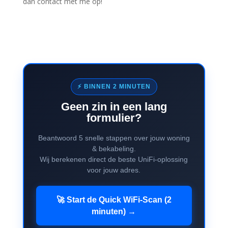
dan contact met me op!
⚡ BINNEN 2 MINUTEN
Geen zin in een lang
formulier?
Beantwoord 5 snelle stappen over jouw woning
& bekabeling.
Wij berekenen direct de beste UniFi-oplossing
voor jouw adres.
🚀 Start de Quick WiFi-Scan (2
minuten) →