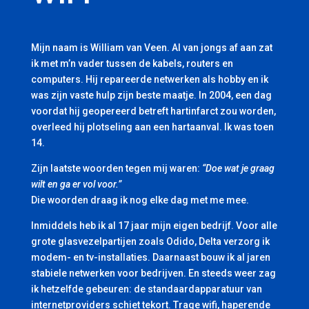
Mijn naam is William van Veen. Al van jongs af aan zat
ik met m’n vader tussen de kabels, routers en
computers. Hij repareerde netwerken als hobby en ik
was zijn vaste hulp zijn beste maatje. In 2004, een dag
voordat hij geopereerd betreft hartinfarct zou worden,
overleed hij plotseling aan een hartaanval. Ik was toen
14.
Zijn laatste woorden tegen mij waren:
“Doe wat je graag
wilt en ga er vol voor.”
Die woorden draag ik nog elke dag met me mee.
Inmiddels heb ik al 17 jaar mijn eigen bedrijf. Voor alle
grote glasvezelpartijen zoals Odido, Delta verzorg ik
modem- en tv-installaties. Daarnaast bouw ik al jaren
stabiele netwerken voor bedrijven. En steeds weer zag
ik hetzelfde gebeuren: de standaardapparatuur van
internetproviders schiet tekort. Trage wifi, haperende