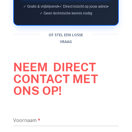
✓ Gratis & vrijblijvend
•
✓ Direct inzicht op jouw adres
•
✓ Geen technische kennis nodig
OF STEL EEN LOSSE
VRAAG
NEEM DIRECT
CONTACT MET
ONS OP!
Voornaam
*