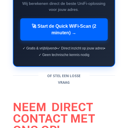
Wij berekenen direct de beste UniFi-oplossing
voor jouw adres.
🚀 Start de Quick WiFi-Scan (2
minuten) →
✓ Gratis & vrijblijvend
•
✓ Direct inzicht op jouw adres
•
✓ Geen technische kennis nodig
OF STEL EEN LOSSE
VRAAG
NEEM DIRECT
CONTACT MET