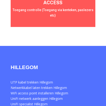
ACCESS
Toegang controlle (Toegang via kenteken, paslezers
etc)
HILLEGOM
UTP kabel trekken Hillegom
Netwerkkabel laten trekken Hillegom
WiFi access point installeren Hillegom
UniFi netwerk aanleggen Hillegom
UniFi specialist Hillegom