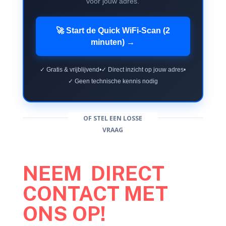
voor jouw adres.
🚀 Start de Quick WiFi-Scan (2
minuten) →
✓ Gratis & vrijblijvend
•
✓ Direct inzicht op jouw adres
•
✓ Geen technische kennis nodig
OF STEL EEN LOSSE
VRAAG
NEEM DIRECT
CONTACT MET
ONS OP!