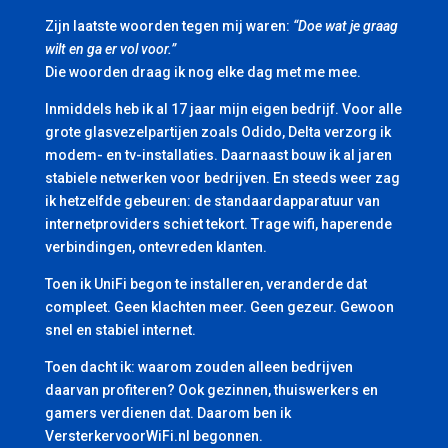
Zijn laatste woorden tegen mij waren:
“Doe wat je graag
wilt en ga er vol voor.”
Die woorden draag ik nog elke dag met me mee.
Inmiddels heb ik al 17 jaar mijn eigen bedrijf. Voor alle
grote glasvezelpartijen zoals Odido, Delta verzorg ik
modem- en tv-installaties. Daarnaast bouw ik al jaren
stabiele netwerken voor bedrijven. En steeds weer zag
ik hetzelfde gebeuren: de standaardapparatuur van
internetproviders schiet tekort. Trage wifi, haperende
verbindingen, ontevreden klanten.
Toen ik UniFi begon te installeren, veranderde dat
compleet. Geen klachten meer. Geen gezeur. Gewoon
snel en stabiel internet.
Toen dacht ik: waarom zouden alleen bedrijven
daarvan profiteren? Ook gezinnen, thuiswerkers en
gamers verdienen dat. Daarom ben ik
VersterkervoorWiFi.nl begonnen.