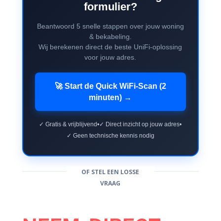
formulier?
Beantwoord 5 snelle stappen over jouw woning
& bekabeling.
Wij berekenen direct de beste UniFi-oplossing
voor jouw adres.
🚀 Start de Quick WiFi-Scan (2
minuten) →
✓ Gratis & vrijblijvend
•
✓ Direct inzicht op jouw adres
•
✓ Geen technische kennis nodig
OF STEL EEN LOSSE
VRAAG