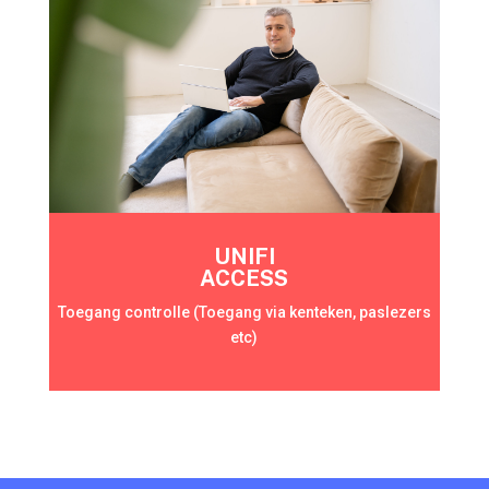
UNIFI
ACCESS
Toegang controlle (Toegang via kenteken, paslezers
etc)