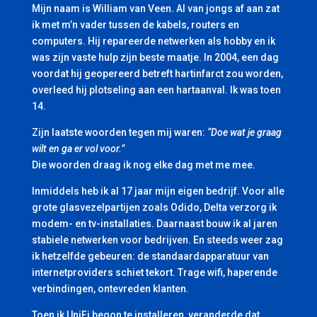
Mijn naam is William van Veen. Al van jongs af aan zat
ik met m’n vader tussen de kabels, routers en
computers. Hij repareerde netwerken als hobby en ik
was zijn vaste hulp zijn beste maatje. In 2004, een dag
voordat hij geopereerd betreft hartinfarct zou worden,
overleed hij plotseling aan een hartaanval. Ik was toen
14.
Zijn laatste woorden tegen mij waren:
“Doe wat je graag
wilt en ga er vol voor.”
Die woorden draag ik nog elke dag met me mee.
Inmiddels heb ik al 17 jaar mijn eigen bedrijf. Voor alle
grote glasvezelpartijen zoals Odido, Delta verzorg ik
modem- en tv-installaties. Daarnaast bouw ik al jaren
stabiele netwerken voor bedrijven. En steeds weer zag
ik hetzelfde gebeuren: de standaardapparatuur van
internetproviders schiet tekort. Trage wifi, haperende
verbindingen, ontevreden klanten.
Toen ik UniFi begon te installeren, veranderde dat