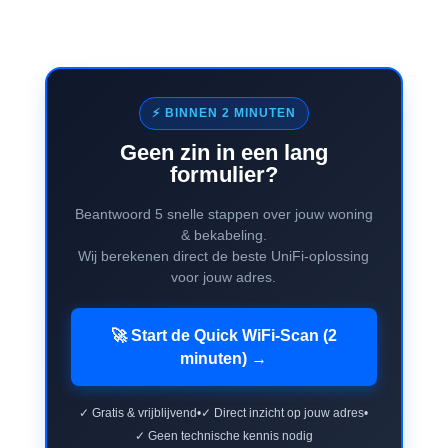
⚡ BINNEN 2 MINUTEN
Geen zin in een lang
formulier?
Beantwoord 5 snelle stappen over jouw woning
& bekabeling.
Wij berekenen direct de beste UniFi-oplossing
voor jouw adres.
🚀 Start de Quick WiFi-Scan (2
minuten) →
✓ Gratis & vrijblijvend
•
✓ Direct inzicht op jouw adres
•
✓ Geen technische kennis nodig