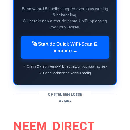
Beantwoord 5 snelle stappen over jouw woning
& bekabeling.
Wij berekenen direct de beste UniFi-oplossing
voor jouw adres.
🚀 Start de Quick WiFi-Scan (2
minuten) →
✓ Gratis & vrijblijvend
•
✓ Direct inzicht op jouw adres
•
✓ Geen technische kennis nodig
OF STEL EEN LOSSE
VRAAG
NEEM DIRECT