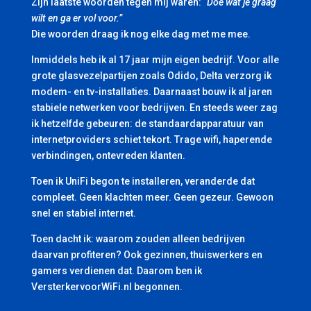
Zijn laatste woorden tegen mij waren:
“Doe wat je graag
wilt en ga er vol voor.”
Die woorden draag ik nog elke dag met me mee.
Inmiddels heb ik al 17 jaar mijn eigen bedrijf. Voor alle
grote glasvezelpartijen zoals Odido, Delta verzorg ik
modem- en tv-installaties. Daarnaast bouw ik al jaren
stabiele netwerken voor bedrijven. En steeds weer zag
ik hetzelfde gebeuren: de standaardapparatuur van
internetproviders schiet tekort. Trage wifi, haperende
verbindingen, ontevreden klanten.
Toen ik UniFi begon te installeren, veranderde dat
compleet. Geen klachten meer. Geen gezeur. Gewoon
snel en stabiel internet.
Toen dacht ik: waarom zouden alleen bedrijven
daarvan profiteren? Ook gezinnen, thuiswerkers en
gamers verdienen dat. Daarom ben ik
VersterkervoorWiFi.nl begonnen.