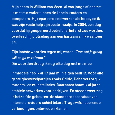
Mijn naam is William van Veen. Al van jongs af aan zat
ik met m’n vader tussen de kabels, routers en
computers. Hij repareerde netwerken als hobby en ik
was zijn vaste hulp zijn beste maatje. In 2004, een dag
voordat hij geopereerd betreft hartinfarct zou worden,
overleed hij plotseling aan een hartaanval. Ik was toen
14.
Zijn laatste woorden tegen mij waren:
“Doe wat je graag
wilt en ga er vol voor.”
Die woorden draag ik nog elke dag met me mee.
Inmiddels heb ik al 17 jaar mijn eigen bedrijf. Voor alle
grote glasvezelpartijen zoals Odido, Delta verzorg ik
modem- en tv-installaties. Daarnaast bouw ik al jaren
stabiele netwerken voor bedrijven. En steeds weer zag
ik hetzelfde gebeuren: de standaardapparatuur van
internetproviders schiet tekort. Trage wifi, haperende
verbindingen, ontevreden klanten.