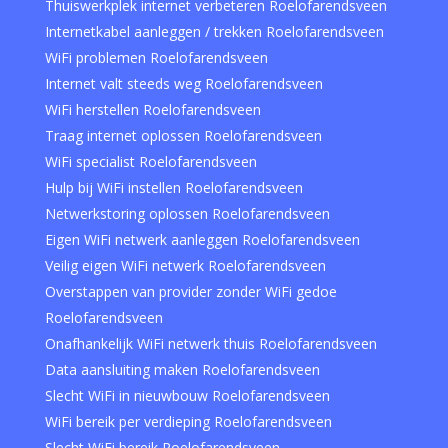
Thuiswerkplek internet verbeteren Roelofarendsveen
Internetkabel aanleggen / trekken Roelofarendsveen
WiFi problemen Roelofarendsveen
Internet valt steeds weg Roelofarendsveen
WiFi herstellen Roelofarendsveen
Traag internet oplossen Roelofarendsveen
WiFi specialist Roelofarendsveen
Hulp bij WiFi instellen Roelofarendsveen
Netwerkstoring oplossen Roelofarendsveen
Eigen WiFi netwerk aanleggen Roelofarendsveen
Veilig eigen WiFi netwerk Roelofarendsveen
Overstappen van provider zonder WiFi gedoe
Roelofarendsveen
Onafhankelijk WiFi netwerk thuis Roelofarendsveen
Data aansluiting maken Roelofarendsveen
Slecht WiFi in nieuwbouw Roelofarendsveen
WiFi bereik per verdieping Roelofarendsveen
Slecht WiFi bereik Roelofarendsveen