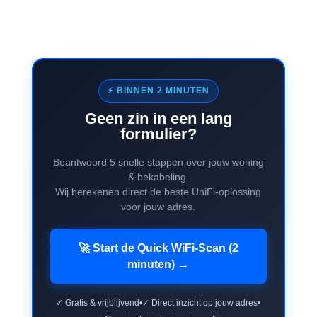
⚡ BINNEN 2 MINUTEN
Geen zin in een lang
formulier?
Beantwoord 5 snelle stappen over jouw woning
& bekabeling.
Wij berekenen direct de beste UniFi-oplossing
voor jouw adres.
🚀 Start de Quick WiFi-Scan (2
minuten) →
✓ Gratis & vrijblijvend
•
✓ Direct inzicht op jouw adres
•