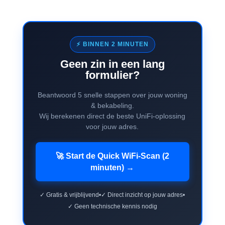
⚡ BINNEN 2 MINUTEN
Geen zin in een lang
formulier?
Beantwoord 5 snelle stappen over jouw woning
& bekabeling.
Wij berekenen direct de beste UniFi-oplossing
voor jouw adres.
🚀 Start de Quick WiFi-Scan (2
minuten) →
✓ Gratis & vrijblijvend
•
✓ Direct inzicht op jouw adres
•
✓ Geen technische kennis nodig