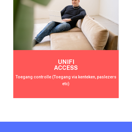
UNIFI
ACCESS
Toegang controlle (Toegang via kenteken, paslezers
etc)