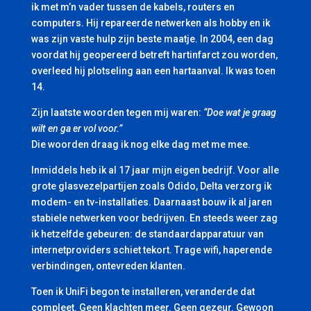
ik met m’n vader tussen de kabels, routers en
computers. Hij repareerde netwerken als hobby en ik
was zijn vaste hulp zijn beste maatje. In 2004, een dag
voordat hij geopereerd betreft hartinfarct zou worden,
overleed hij plotseling aan een hartaanval. Ik was toen
14.
Zijn laatste woorden tegen mij waren:
“Doe wat je graag
wilt en ga er vol voor.”
Die woorden draag ik nog elke dag met me mee.
Inmiddels heb ik al 17 jaar mijn eigen bedrijf. Voor alle
grote glasvezelpartijen zoals Odido, Delta verzorg ik
modem- en tv-installaties. Daarnaast bouw ik al jaren
stabiele netwerken voor bedrijven. En steeds weer zag
ik hetzelfde gebeuren: de standaardapparatuur van
internetproviders schiet tekort. Trage wifi, haperende
verbindingen, ontevreden klanten.
Toen ik UniFi begon te installeren, veranderde dat
compleet. Geen klachten meer. Geen gezeur. Gewoon