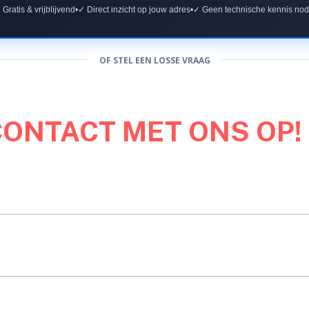
 Gratis & vrijblijvend
•
✓ Direct inzicht op jouw adres
•
✓ Geen technische kennis nod
OF STEL EEN LOSSE VRAAG
CONTACT MET ONS OP!