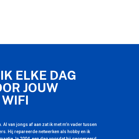
IK ELKE DAG
OOR JOUW
 WIFI
. Al van jongs af aan zat ik met m’n vader tussen
rs. Hij repareerde netwerken als hobby en ik
 maatje. In 2004, een dag voordat hij geopereerd