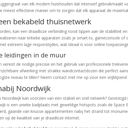
gengraat van elk modern huishouden dat intensief gebruikmaakt van 
de meest effectieve manier om te zorgen dat elk apparaat de maximal
 een bekabeld thuisnetwerk
den, kan een draadloze verbinding nooit tippen aan de stabiliteit en
ealiseren naar kritieke apparaten zoals je smart-tv, gameconsole of d
 met extreem lage responstijden, wat ideaal is voor online toepassing
 leidingen in de muur
vereist de nodige precisie en het gebruik van professionele trekveren 
zichtbare afwerking met strakke wandcontactdozen die perfect aanslui
oogste niveau te tillen? Neem contact met me op voor een vrijblijvend
 nabij Noordwijk
n Noordwijk kan voorzien van een stabiel en snel netwerk? Gevestigd 
dwijk is een unieke badplaats met geweldige hotspots zoals de Space
erd, gaande van knusse appartementen nabij het strand tot monumen
n op de kwaliteit van je draadloze internet.