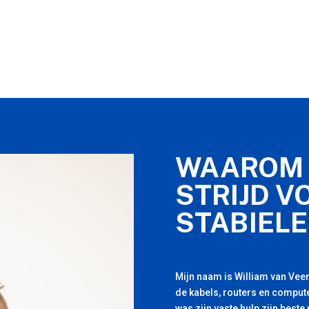
WAAROM 
STRIJD V
STABIELE
Mijn naam is William van Veen
de kabels, routers en compute
was zijn vaste hulp zijn beste