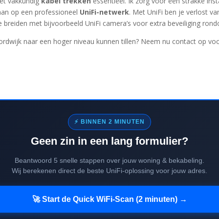
het vakkundig
kabel trekken
essentieel. Ik zorg voor een strakke in
 aan op een professioneel
UniFi-netwerk
. Met UniFi ben je verlost 
e breiden met bijvoorbeeld UniFi camera’s voor extra beveiliging ron
rdwijk naar een hoger niveau kunnen tillen? Neem nu contact op voo
⚡ BINNEN 2 MINUTEN
Geen zin in een lang formulier?
Beantwoord 5 snelle stappen over jouw woning & bekabeling.
Wij berekenen direct de beste UniFi-oplossing voor jouw adres.
🚀 Start de Quick WiFi-Scan (2 minuten) →