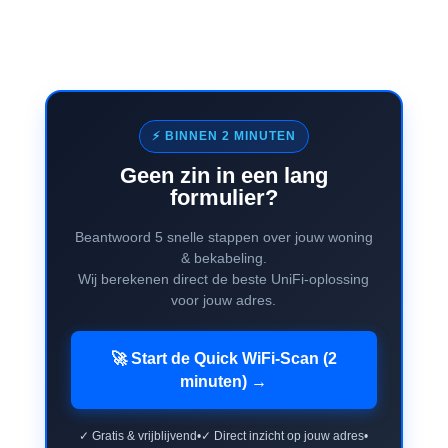
⚡ BINNEN 2 MINUTEN
Geen zin in een lang
formulier?
Beantwoord 5 snelle stappen over jouw woning
& bekabeling.
Wij berekenen direct de beste UniFi-oplossing
voor jouw adres.
🚀 Start de Quick WiFi-Scan (2
minuten) →
✓ Gratis & vrijblijvend
•
✓ Direct inzicht op jouw adres
•