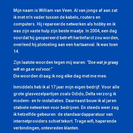
Mijn naam is William van Veen. Al van jongs af aan zat
ik met m’n vader tussen de kabels, routers en
computers. Hij repareerde netwerken als hobby en ik
was zijn vaste hulp zijn beste maatje. In 2004, een dag
voordat hij geopereerd betreft hartinfarct zou worden,
overleed hij plotseling aan een hartaanval. Ik was toen
14.
Zijn laatste woorden tegen mij waren:
“Doe wat je graag
wilt en ga er vol voor.”
Die woorden draag ik nog elke dag met me mee.
Inmiddels heb ik al 17 jaar mijn eigen bedrijf. Voor alle
grote glasvezelpartijen zoals Odido, Delta verzorg ik
modem- en tv-installaties. Daarnaast bouw ik al jaren
stabiele netwerken voor bedrijven. En steeds weer zag
ik hetzelfde gebeuren: de standaardapparatuur van
internetproviders schiet tekort. Trage wifi, haperende
verbindingen, ontevreden klanten.