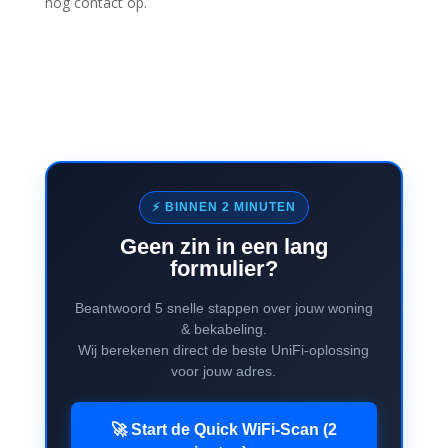
nog contact op.
⚡ BINNEN 2 MINUTEN
Geen zin in een lang
formulier?
Beantwoord 5 snelle stappen over jouw woning
& bekabeling.
Wij berekenen direct de beste UniFi-oplossing
voor jouw adres.
🚀 Start de Quick WiFi-Scan (2