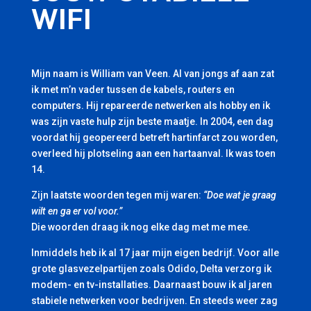
WIFI
Mijn naam is William van Veen. Al van jongs af aan zat
ik met m’n vader tussen de kabels, routers en
computers. Hij repareerde netwerken als hobby en ik
was zijn vaste hulp zijn beste maatje. In 2004, een dag
voordat hij geopereerd betreft hartinfarct zou worden,
overleed hij plotseling aan een hartaanval. Ik was toen
14.
Zijn laatste woorden tegen mij waren:
“Doe wat je graag
wilt en ga er vol voor.”
Die woorden draag ik nog elke dag met me mee.
Inmiddels heb ik al 17 jaar mijn eigen bedrijf. Voor alle
grote glasvezelpartijen zoals Odido, Delta verzorg ik
modem- en tv-installaties. Daarnaast bouw ik al jaren
stabiele netwerken voor bedrijven. En steeds weer zag