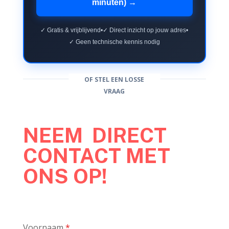
minuten) →
✓ Gratis & vrijblijvend
•
✓ Direct inzicht op jouw adres
•
✓ Geen technische kennis nodig
OF STEL EEN LOSSE
VRAAG
NEEM DIRECT
CONTACT MET
ONS OP!
Voornaam
*