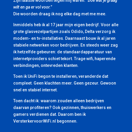
Zijn laatste woorden tegen mij waren:
“Doe wat je graag
wilt en ga er vol voor.”
Die woorden draag ik nog elke dag met me mee.
Inmiddels heb ik al 17 jaar mijn eigen bedrijf. Voor alle
grote glasvezelpartijen zoals Odido, Delta verzorg ik
modem- en tv-installaties. Daarnaast bouw ik al jaren
stabiele netwerken voor bedrijven. En steeds weer zag
ik hetzelfde gebeuren: de standaardapparatuur van
internetproviders schiet tekort. Trage wifi, haperende
verbindingen, ontevreden klanten.
Toen ik UniFi begon te installeren, veranderde dat
compleet. Geen klachten meer. Geen gezeur. Gewoon
snel en stabiel internet.
Toen dacht ik: waarom zouden alleen bedrijven
daarvan profiteren? Ook gezinnen, thuiswerkers en
gamers verdienen dat. Daarom ben ik
VersterkervoorWiFi.nl begonnen.