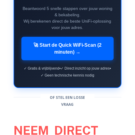
Beantwoord 5 snelle stappen over jouw woning
& bekabeling.
Wij berekenen direct de beste UniFi-oplossing
voor jouw adres.
🚀 Start de Quick WiFi-Scan (2
minuten) →
✓ Gratis & vrijblijvend
•
✓ Direct inzicht op jouw adres
•
✓ Geen technische kennis nodig
OF STEL EEN LOSSE
VRAAG
NEEM DIRECT