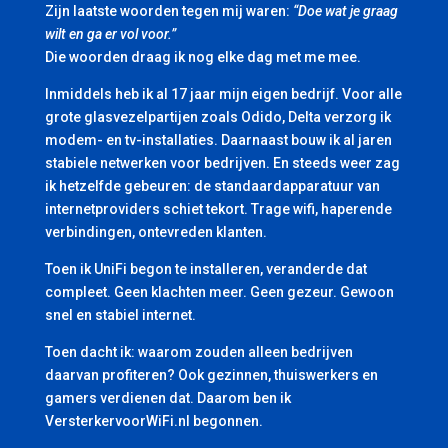
Zijn laatste woorden tegen mij waren:
“Doe wat je graag
wilt en ga er vol voor.”
Die woorden draag ik nog elke dag met me mee.
Inmiddels heb ik al 17 jaar mijn eigen bedrijf. Voor alle
grote glasvezelpartijen zoals Odido, Delta verzorg ik
modem- en tv-installaties. Daarnaast bouw ik al jaren
stabiele netwerken voor bedrijven. En steeds weer zag
ik hetzelfde gebeuren: de standaardapparatuur van
internetproviders schiet tekort. Trage wifi, haperende
verbindingen, ontevreden klanten.
Toen ik UniFi begon te installeren, veranderde dat
compleet. Geen klachten meer. Geen gezeur. Gewoon
snel en stabiel internet.
Toen dacht ik: waarom zouden alleen bedrijven
daarvan profiteren? Ook gezinnen, thuiswerkers en
gamers verdienen dat. Daarom ben ik
VersterkervoorWiFi.nl begonnen.