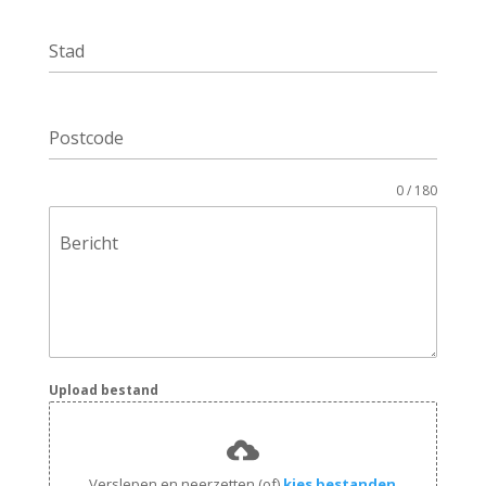
Stad
Postcode
0 / 180
Bericht
Upload bestand
Verslepen en neerzetten (of)
kies bestanden