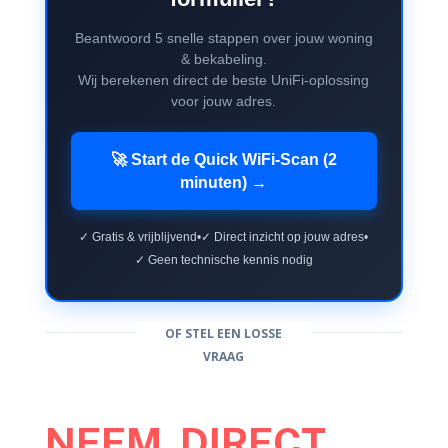
Beantwoord 5 snelle stappen over jouw woning
& bekabeling.
Wij berekenen direct de beste UniFi-oplossing
voor jouw adres.
🚀 Start de Quick WiFi-Scan (2
minuten) →
✓ Gratis & vrijblijvend
•
✓ Direct inzicht op jouw adres
•
✓ Geen technische kennis nodig
OF STEL EEN LOSSE
VRAAG
NEEM DIRECT