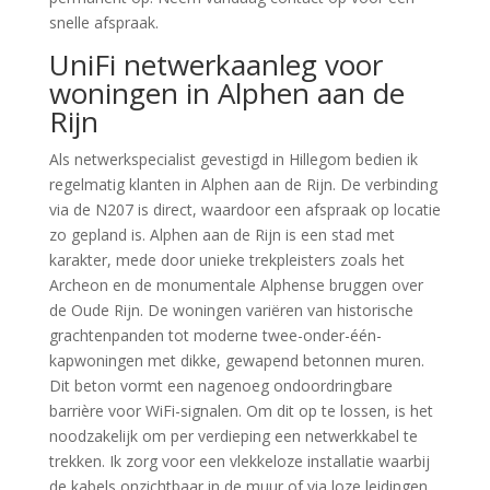
snelle afspraak.
UniFi netwerkaanleg voor
woningen in Alphen aan de
Rijn
Als netwerkspecialist gevestigd in Hillegom bedien ik
regelmatig klanten in Alphen aan de Rijn. De verbinding
via de N207 is direct, waardoor een afspraak op locatie
zo gepland is. Alphen aan de Rijn is een stad met
karakter, mede door unieke trekpleisters zoals het
Archeon en de monumentale Alphense bruggen over
de Oude Rijn. De woningen variëren van historische
grachtenpanden tot moderne twee-onder-één-
kapwoningen met dikke, gewapend betonnen muren.
Dit beton vormt een nagenoeg ondoordringbare
barrière voor WiFi-signalen. Om dit op te lossen, is het
noodzakelijk om per verdieping een netwerkkabel te
trekken. Ik zorg voor een vlekkeloze installatie waarbij
de kabels onzichtbaar in de muur of via loze leidingen