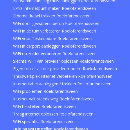
Netwerkbekabeling thuis aanleggen Roelofarendsveen
Extra internetpunt maken Roelofarendsveen
Ethernet kabel trekken Roelofarendsveen
WiFi door gewapend beton Roelofarendsveen
WiFi in de tuin verbeteren Roelofarendsveen
WiFi voor Tesla update Roelofarendsveen
WiFi in carport aanleggen Roelofarendsveen
WiFi op zolder verbeteren Roelofarendsveen
Slechte WiFi van provider oplossen Roelofarendsveen
Eigen router achter provider modem Roelofarendsveen
Thuiswerkplek internet verbeteren Roelofarendsveen
Internetkabel aanleggen / trekken Roelofarendsveen
WiFi problemen Roelofarendsveen
Internet valt steeds weg Roelofarendsveen
WiFi herstellen Roelofarendsveen
Traag internet oplossen Roelofarendsveen
WiFi specialist Roelofarendsveen
Hulp bij WiFi instellen Roelofarendsveen