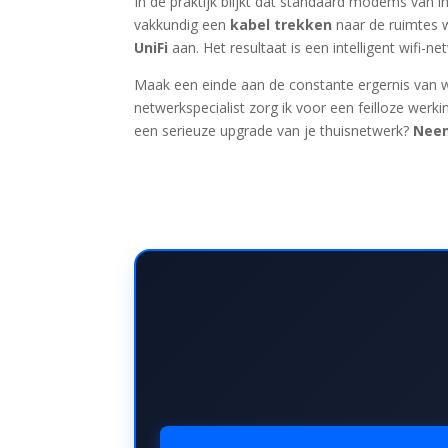
In de praktijk blijkt dat standaard modems van i
vakkundig een
kabel trekken
naar de ruimtes w
UniFi
aan. Het resultaat is een intelligent wifi
Maak een einde aan de constante ergernis van we
netwerkspecialist zorg ik voor een feilloze werki
een serieuze upgrade van je thuisnetwerk?
Neem