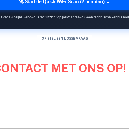
🚀 Start de Quick WiFi-Scan (2 minuten) →
 Gratis & vrijblijvend
•
✓ Direct inzicht op jouw adres
•
✓ Geen technische kennis nod
OF STEL EEN LOSSE VRAAG
CONTACT MET ONS OP!