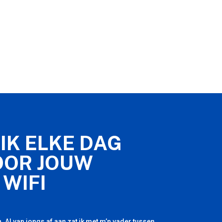
IK ELKE DAG
OOR JOUW
 WIFI
. Al van jongs af aan zat ik met m’n vader tussen