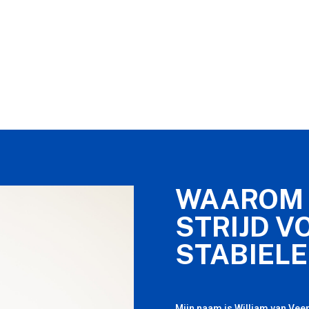
WAAROM 
STRIJD V
STABIELE
Mijn naam is William van Veen