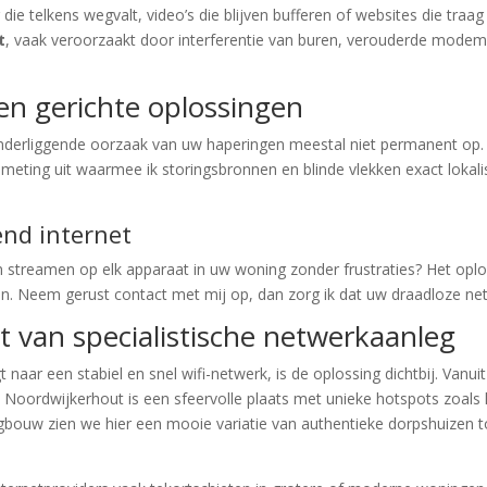
g die telkens wegvalt, video’s die blijven bufferen of websites die tr
t
, vaak veroorzaakt door interferentie van buren, verouderde modem
en gerichte oplossingen
onderliggende oorzaak van uw haperingen meestal niet permanent o
le meting uit waarmee ik storingsbronnen en blinde vlekken exact loka
end internet
n streamen op elk apparaat in uw woning zonder frustraties? Het op
en. Neem gerust contact met mij op, dan zorg ik dat uw draadloze net
t van specialistische netwerkaanleg
naar een stabiel en snel wifi-netwerk, is de oplossing dichtbij. Vanui
en. Noordwijkerhout is een sfeervolle plaats met unieke hotspots zoal
gbouw zien we hier een mooie variatie van authentieke dorpshuizen 