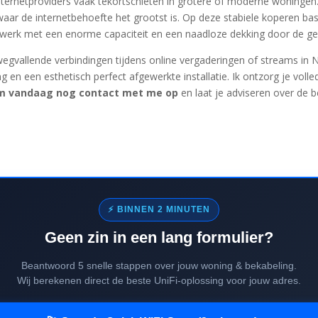
nternetproviders vaak tekortschieten in grotere of moderne woningen. D
aar de internetbehoefte het grootst is. Op deze stabiele koperen basi
-netwerk met een enorme capaciteit en een naadloze dekking door de g
gvallende verbindingen tijdens online vergaderingen of streams in N
ng en een esthetisch perfect afgewerkte installatie. Ik ontzorg je volle
 vandaag nog contact met me op
en laat je adviseren over de b
⚡ BINNEN 2 MINUTEN
Geen zin in een lang formulier?
Beantwoord 5 snelle stappen over jouw woning & bekabeling.
Wij berekenen direct de beste UniFi-oplossing voor jouw adres.