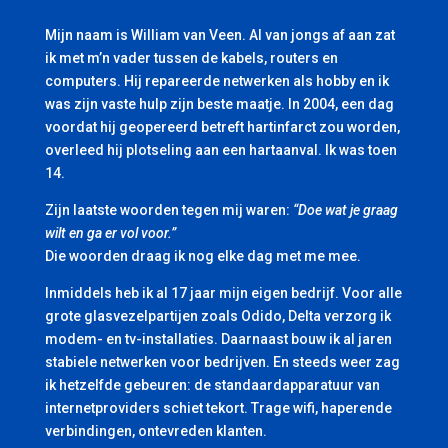
Mijn naam is William van Veen. Al van jongs af aan zat
ik met m’n vader tussen de kabels, routers en
computers. Hij repareerde netwerken als hobby en ik
was zijn vaste hulp zijn beste maatje. In 2004, een dag
voordat hij geopereerd betreft hartinfarct zou worden,
overleed hij plotseling aan een hartaanval. Ik was toen
14.
Zijn laatste woorden tegen mij waren:
“Doe wat je graag
wilt en ga er vol voor.”
Die woorden draag ik nog elke dag met me mee.
Inmiddels heb ik al 17 jaar mijn eigen bedrijf. Voor alle
grote glasvezelpartijen zoals Odido, Delta verzorg ik
modem- en tv-installaties. Daarnaast bouw ik al jaren
stabiele netwerken voor bedrijven. En steeds weer zag
ik hetzelfde gebeuren: de standaardapparatuur van
internetproviders schiet tekort. Trage wifi, haperende
verbindingen, ontevreden klanten.