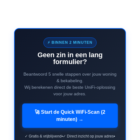
⚡ BINNEN 2 MINUTEN
Geen zin in een lang
formulier?
Beantwoord 5 snelle stappen over jouw woning
& bekabeling.
Wij berekenen direct de beste UniFi-oplossing
voor jouw adres.
🚀 Start de Quick WiFi-Scan (2
minuten) →
✓ Gratis & vrijblijvend
•
✓ Direct inzicht op jouw adres
•