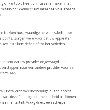
g of kantoor. Heeft u in Lisse te maken met
ds mislukken? Wanneer uw
Internet valt steeds
ton.
p en trekken hoogwaardige netwerkkabels door
ess points, zorgen we ervoor dat uw apparaten
ey installatie definitief tot het verleden.
 voorkomt dat uw provider ongevraagd kan
ar overstappen naar een andere provider voor een
fferte aan!
 Wij installeren weerbestendige buiten-access
 exact dezelfde hoge internetsnelheid als binnen
nse mentaliteit. Vraag direct een scherpe