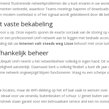
 meest frustrerende netwerkproblemen die u kunt ervaren in uw wonin
 momenten verbreekt, waardoor Teams-meetings haperen of downloa
der-modem overbelast is of het signaal wordt geblokkeerd door dik be
t vaste bekabeling
voor u op. Onze experts sporen de exacte oorzaak van de storing o
 Door een professioneel UniFi netwerk aan te leggen met bedrade acc
lding dat uw
Internet valt steeds weg Lisse
behoort met onze turn-k
hankelijk beheer
biquiti UniFi neemt u het netwerkbeheer volledig in eigen hand. Dit
igheid aanzienlijk. Daarnaast bent u volledig flexibel: u kunt elk ja
terne netwerk ongewijzigd blijven functioneren. Vraag nu een scherpe o
 locaties, maar de WiFi-dekking op het erf laat vaak te wensen over.
n, ideaal voor uw veranda, buitenkeuken of schuur. U geniet buiten van
enstreek staan garant voor een betrouwbare service and een no-nonse