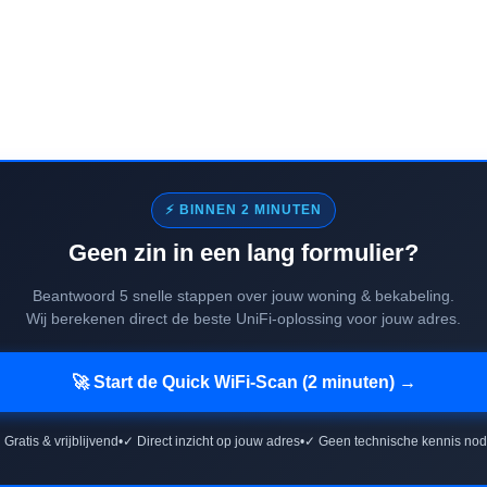
⚡ BINNEN 2 MINUTEN
Geen zin in een lang formulier?
Beantwoord 5 snelle stappen over jouw woning & bekabeling.
Wij berekenen direct de beste UniFi-oplossing voor jouw adres.
🚀 Start de Quick WiFi-Scan (2 minuten) →
 Gratis & vrijblijvend
•
✓ Direct inzicht op jouw adres
•
✓ Geen technische kennis nod