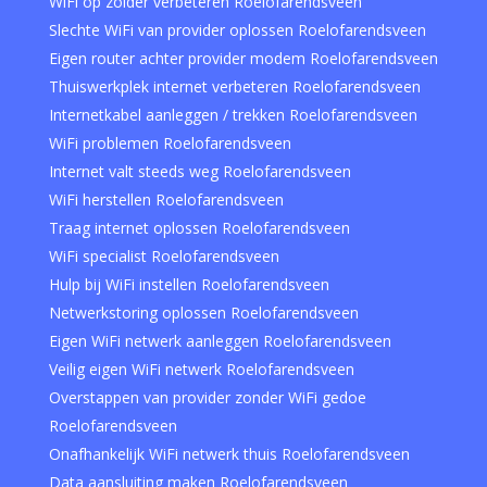
WiFi op zolder verbeteren Roelofarendsveen
Slechte WiFi van provider oplossen Roelofarendsveen
Eigen router achter provider modem Roelofarendsveen
Thuiswerkplek internet verbeteren Roelofarendsveen
Internetkabel aanleggen / trekken Roelofarendsveen
WiFi problemen Roelofarendsveen
Internet valt steeds weg Roelofarendsveen
WiFi herstellen Roelofarendsveen
Traag internet oplossen Roelofarendsveen
WiFi specialist Roelofarendsveen
Hulp bij WiFi instellen Roelofarendsveen
Netwerkstoring oplossen Roelofarendsveen
Eigen WiFi netwerk aanleggen Roelofarendsveen
Veilig eigen WiFi netwerk Roelofarendsveen
Overstappen van provider zonder WiFi gedoe
Roelofarendsveen
Onafhankelijk WiFi netwerk thuis Roelofarendsveen
Data aansluiting maken Roelofarendsveen