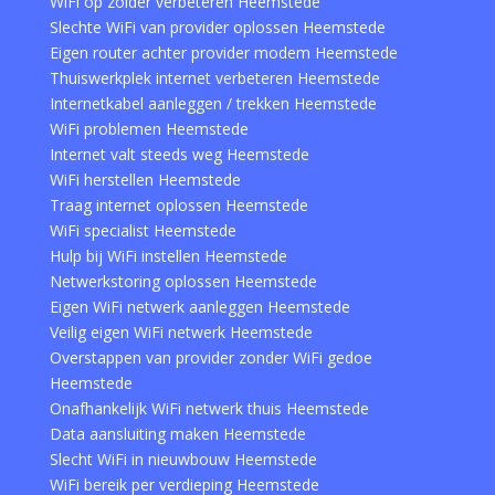
WiFi op zolder verbeteren Heemstede
Slechte WiFi van provider oplossen Heemstede
Eigen router achter provider modem Heemstede
Thuiswerkplek internet verbeteren Heemstede
Internetkabel aanleggen / trekken Heemstede
WiFi problemen Heemstede
Internet valt steeds weg Heemstede
WiFi herstellen Heemstede
Traag internet oplossen Heemstede
WiFi specialist Heemstede
Hulp bij WiFi instellen Heemstede
Netwerkstoring oplossen Heemstede
Eigen WiFi netwerk aanleggen Heemstede
Veilig eigen WiFi netwerk Heemstede
Overstappen van provider zonder WiFi gedoe
Heemstede
Onafhankelijk WiFi netwerk thuis Heemstede
Data aansluiting maken Heemstede
Slecht WiFi in nieuwbouw Heemstede
WiFi bereik per verdieping Heemstede