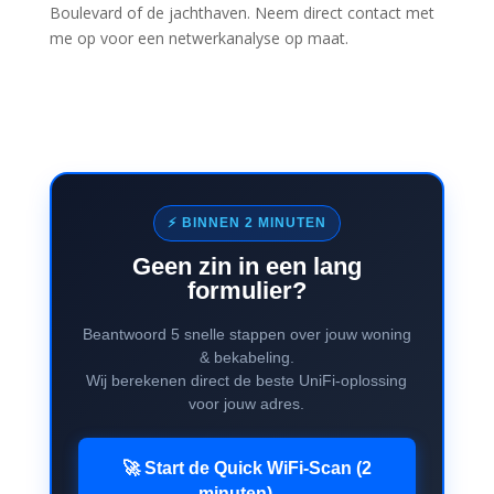
Boulevard of de jachthaven. Neem direct contact met
me op voor een netwerkanalyse op maat.
⚡ BINNEN 2 MINUTEN
Geen zin in een lang
formulier?
Beantwoord 5 snelle stappen over jouw woning
& bekabeling.
Wij berekenen direct de beste UniFi-oplossing
voor jouw adres.
🚀 Start de Quick WiFi-Scan (2
minuten) →