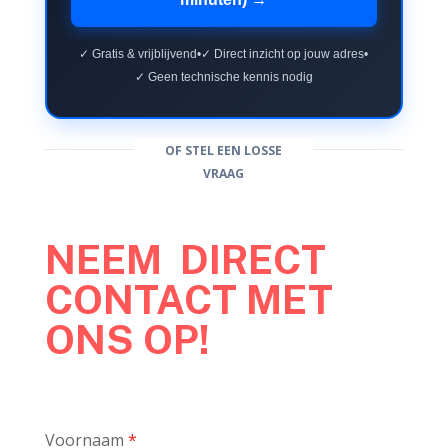
✓ Gratis & vrijblijvend
•
✓ Direct inzicht op jouw adres
•
✓ Geen technische kennis nodig
OF STEL EEN LOSSE
VRAAG
NEEM DIRECT
CONTACT MET
ONS OP!
Voornaam
*