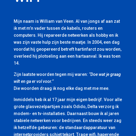
Mijn naam is William van Veen. Al van jongs af aan zat
ik met m’n vader tussen de kabels, routers en
computers. Hij repareerde netwerken als hobby en ik
was zijn vaste hulp zijn beste maatje. In 2004, een dag
voordat hij geopereerd betreft hartinfarct zou worden,
overleed hij plotseling aan een hartaanval. Ik was toen
14.
Zijn laatste woorden tegen mij waren:
“Doe wat je graag
wilt en ga er vol voor.”
Die woorden draag ik nog elke dag met me mee.
Inmiddels heb ik al 17 jaar mijn eigen bedrijf. Voor alle
grote glasvezelpartijen zoals Odido, Delta verzorg ik
modem- en tv-installaties. Daarnaast bouw ik al jaren
stabiele netwerken voor bedrijven. En steeds weer zag
ik hetzelfde gebeuren: de standaardapparatuur van
internetproviders schiet tekort. Trage wifi, haperende