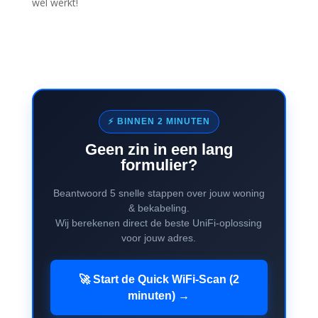
wél werkt!
⚡ BINNEN 2 MINUTEN
Geen zin in een lang
formulier?
Beantwoord 5 snelle stappen over jouw woning
& bekabeling.
Wij berekenen direct de beste UniFi-oplossing
voor jouw adres.
🚀 Start de Quick WiFi-Scan (2
minuten) →