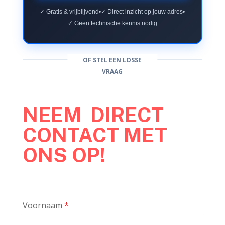
✓ Gratis & vrijblijvend
•
✓ Direct inzicht op jouw adres
•
✓ Geen technische kennis nodig
OF STEL EEN LOSSE
VRAAG
NEEM DIRECT
CONTACT MET
ONS OP!
Voornaam
*