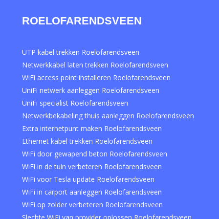
ROELOFARENDSVEEN
UTP kabel trekken Roelofarendsveen
Netwerkkabel laten trekken Roelofarendsveen
WiFi access point installeren Roelofarendsveen
UniFi netwerk aanleggen Roelofarendsveen
UniFi specialist Roelofarendsveen
Netwerkbekabeling thuis aanleggen Roelofarendsveen
Extra internetpunt maken Roelofarendsveen
Ethernet kabel trekken Roelofarendsveen
WiFi door gewapend beton Roelofarendsveen
WiFi in de tuin verbeteren Roelofarendsveen
WiFi voor Tesla update Roelofarendsveen
WiFi in carport aanleggen Roelofarendsveen
WiFi op zolder verbeteren Roelofarendsveen
Slechte WiFi van provider oplossen Roelofarendsveen