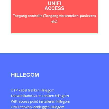
UNIFI
ACCESS
Toegang controlle (Toegang via kenteken, paslezers
etc)
HILLEGOM
UTP kabel trekken Hillegom
Netwerkkabel laten trekken Hillegom
WiFi access point installeren Hillegom
UniFi netwerk aanleggen Hillegom