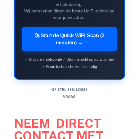
& bekabeling.
Wij berekenen direct de beste UniFi-oplossing
voor jouw adres.
🚀 Start de Quick WiFi-Scan (2
minuten) →
✓ Gratis & vrijblijvend
•
✓ Direct inzicht op jouw adres
•
✓ Geen technische kennis nodig
OF STEL EEN LOSSE
VRAAG
NEEM DIRECT
CONTACT MET