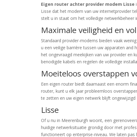
Eigen router achter provider modem Lisse
i
Lisse dat het modem van uw internetprovider teko
stelt u in staat om het volledige netwerkbeheer
Maximale veiligheid en vol
Standaard provider-modems bieden vaak weinig pri
u een veilige barrière tussen uw apparaten and 
het ongevraagd meekijken van uw provider en 
benodigde kabels en regelen de volledige install
Moeiteloos overstappen vo
Een eigen router biedt daarnaast een enorm fin
router, kunt u elk jaar probleemloos overstappe
te zetten en uw eigen netwerk blijft ongewijzigd
Lisse
Of u nu in Meerenburgh woont, een gerenoveerd
huidige netwerksituatie grondig door met professi
functioneert op enterprise-niveau. We laten pas l