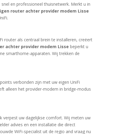
 snel en professioneel thuisnetwerk. Merkt u in
igen router achter provider modem Lisse
niFi.
outer als centraal brein te installeren, creëert
ter achter provider modem Lisse
beperkt u
mme smarthome-apparaten. Wij trekken de
points verbonden zijn met uw eigen UniFi
oeft alleen het provider-modem in bridge-modus
 verpest uw dagelijkse comfort. Wij meten uw
der advies en een installatie die direct
rouwde WiFi-specialist uit de regio and vraag nu