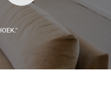
HOEK.”