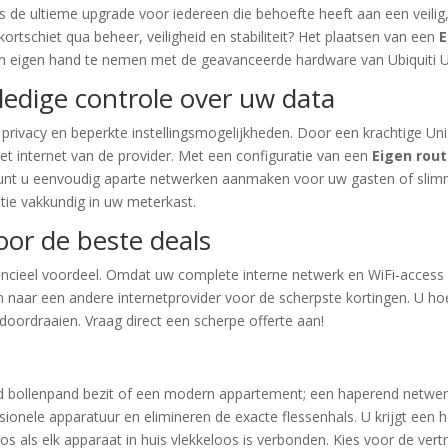
s de ultieme upgrade voor iedereen die behoefte heeft aan een veilig,
rtschiet qua beheer, veiligheid en stabiliteit? Het plaatsen van een
E
 in eigen hand te nemen met de geavanceerde hardware van Ubiquiti U
ledige controle over uw data
vacy en beperkte instellingsmogelijkheden. Door een krachtige UniFi r
het internet van de provider. Met een configuratie van een
Eigen rou
kunt u eenvoudig aparte netwerken aanmaken voor uw gasten of sli
atie vakkundig in uw meterkast.
or de beste deals
ancieel voordeel. Omdat uw complete interne netwerk en WiFi-access 
n naar een andere internetprovider voor de scherpste kortingen. U h
 doordraaien. Vraag direct een scherpe offerte aan!
 bollenpand bezit of een modern appartement; een haperend netwerk
onele apparatuur en elimineren de exacte flessenhals. U krijgt een hel
os als elk apparaat in huis vlekkeloos is verbonden. Kies voor de vert