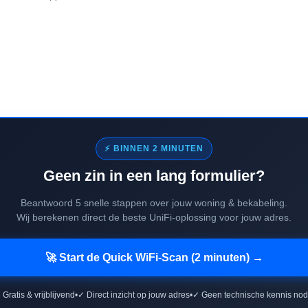
⚡ BINNEN 2 MINUTEN
Geen zin in een lang formulier?
Beantwoord 5 snelle stappen over jouw woning & bekabeling.
Wij berekenen direct de beste UniFi-oplossing voor jouw adres.
🚀 Start de Quick WiFi-Scan (2 minuten) →
 Gratis & vrijblijvend
•
✓ Direct inzicht op jouw adres
•
✓ Geen technische kennis nod