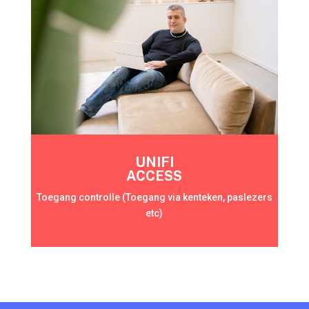
UNIFI
ACCESS
Toegang controlle (Toegang via kenteken, paslezers
etc)