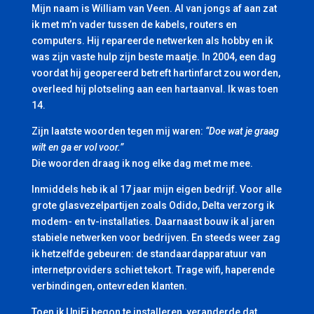
Mijn naam is William van Veen. Al van jongs af aan zat
ik met m’n vader tussen de kabels, routers en
computers. Hij repareerde netwerken als hobby en ik
was zijn vaste hulp zijn beste maatje. In 2004, een dag
voordat hij geopereerd betreft hartinfarct zou worden,
overleed hij plotseling aan een hartaanval. Ik was toen
14.
Zijn laatste woorden tegen mij waren:
“Doe wat je graag
wilt en ga er vol voor.”
Die woorden draag ik nog elke dag met me mee.
Inmiddels heb ik al 17 jaar mijn eigen bedrijf. Voor alle
grote glasvezelpartijen zoals Odido, Delta verzorg ik
modem- en tv-installaties. Daarnaast bouw ik al jaren
stabiele netwerken voor bedrijven. En steeds weer zag
ik hetzelfde gebeuren: de standaardapparatuur van
internetproviders schiet tekort. Trage wifi, haperende
verbindingen, ontevreden klanten.
Toen ik UniFi begon te installeren, veranderde dat