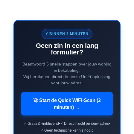
⚡ BINNEN 2 MINUTEN
Geen zin in een lang
formulier?
Beantwoord 5 snelle stappen over jouw woning
& bekabeling.
Wij berekenen direct de beste UniFi-oplossing
voor jouw adres.
🚀 Start de Quick WiFi-Scan (2
minuten) →
✓ Gratis & vrijblijvend
•
✓ Direct inzicht op jouw adres
•
✓ Geen technische kennis nodig