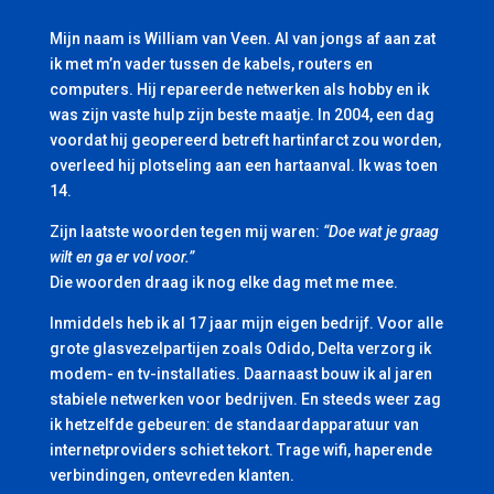
Mijn naam is William van Veen. Al van jongs af aan zat
ik met m’n vader tussen de kabels, routers en
computers. Hij repareerde netwerken als hobby en ik
was zijn vaste hulp zijn beste maatje. In 2004, een dag
voordat hij geopereerd betreft hartinfarct zou worden,
overleed hij plotseling aan een hartaanval. Ik was toen
14.
Zijn laatste woorden tegen mij waren:
“Doe wat je graag
wilt en ga er vol voor.”
Die woorden draag ik nog elke dag met me mee.
Inmiddels heb ik al 17 jaar mijn eigen bedrijf. Voor alle
grote glasvezelpartijen zoals Odido, Delta verzorg ik
modem- en tv-installaties. Daarnaast bouw ik al jaren
stabiele netwerken voor bedrijven. En steeds weer zag
ik hetzelfde gebeuren: de standaardapparatuur van
internetproviders schiet tekort. Trage wifi, haperende
verbindingen, ontevreden klanten.