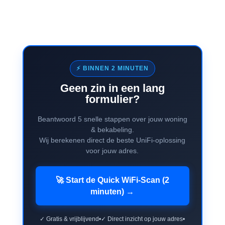
⚡ BINNEN 2 MINUTEN
Geen zin in een lang
formulier?
Beantwoord 5 snelle stappen over jouw woning
& bekabeling.
Wij berekenen direct de beste UniFi-oplossing
voor jouw adres.
🚀 Start de Quick WiFi-Scan (2
minuten) →
✓ Gratis & vrijblijvend
•
✓ Direct inzicht op jouw adres
•