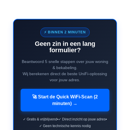
⚡ BINNEN 2 MINUTEN
Geen zin in een lang
formulier?
Beantwoord 5 snelle stappen over jouw woning
& bekabeling.
Wij berekenen direct de beste UniFi-oplossing
voor jouw adres.
🚀 Start de Quick WiFi-Scan (2
minuten) →
✓ Gratis & vrijblijvend
•
✓ Direct inzicht op jouw adres
•
✓ Geen technische kennis nodig