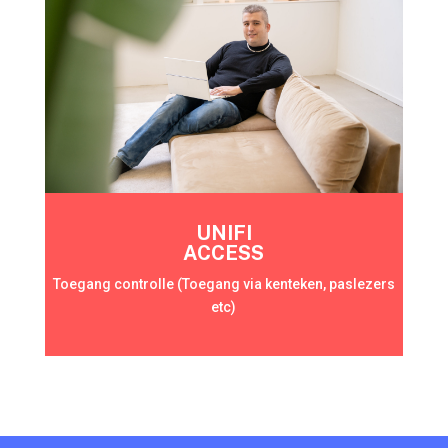
UNIFI
ACCESS
Toegang controlle (Toegang via kenteken, paslezers
etc)