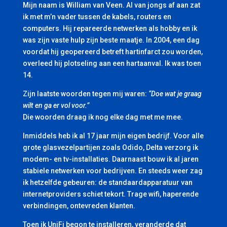
Mijn naam is William van Veen. Al van jongs af aan zat
ik met m’n vader tussen de kabels, routers en
computers. Hij repareerde netwerken als hobby en ik
was zijn vaste hulp zijn beste maatje. In 2004, een dag
voordat hij geopereerd betreft hartinfarct zou worden,
overleed hij plotseling aan een hartaanval. Ik was toen
14.
Zijn laatste woorden tegen mij waren:
“Doe wat je graag
wilt en ga er vol voor.”
Die woorden draag ik nog elke dag met me mee.
Inmiddels heb ik al 17 jaar mijn eigen bedrijf. Voor alle
grote glasvezelpartijen zoals Odido, Delta verzorg ik
modem- en tv-installaties. Daarnaast bouw ik al jaren
stabiele netwerken voor bedrijven. En steeds weer zag
ik hetzelfde gebeuren: de standaardapparatuur van
internetproviders schiet tekort. Trage wifi, haperende
verbindingen, ontevreden klanten.
Toen ik UniFi begon te installeren, veranderde dat