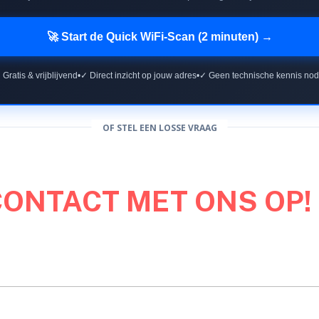
🚀 Start de Quick WiFi-Scan (2 minuten) →
 Gratis & vrijblijvend
•
✓ Direct inzicht op jouw adres
•
✓ Geen technische kennis nod
OF STEL EEN LOSSE VRAAG
CONTACT MET ONS OP!