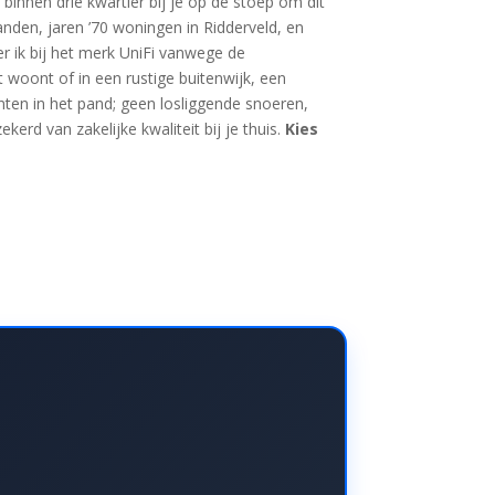
binnen drie kwartier bij je op de stoep om dit
anden, jaren ’70 woningen in Ridderveld, en
er ik bij het merk UniFi vanwege de
 woont of in een rustige buitenwijk, een
nten in het pand; geen losliggende snoeren,
erd van zakelijke kwaliteit bij je thuis.
Kies