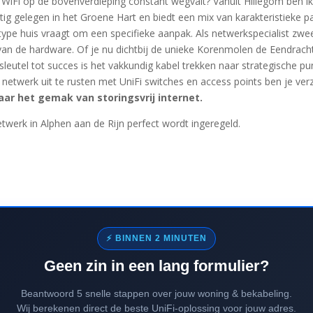
WiFi op de bovenverdieping constant wegvalt? Vanuit Hillegom ben ik 
htig gelegen in het Groene Hart en biedt een mix van karakteristieke p
type huis vraagt om een specifieke aanpak. Als netwerkspecialist zwe
 van de hardware. Of je nu dichtbij de unieke Korenmolen de Eendracht
leutel tot succes is het vakkundig kabel trekken naar strategische pu
twerk uit te rusten met UniFi switches en access points ben je verzek
aar het gemak van storingsvrij internet.
werk in Alphen aan de Rijn perfect wordt ingeregeld.
⚡ BINNEN 2 MINUTEN
Geen zin in een lang formulier?
Beantwoord 5 snelle stappen over jouw woning & bekabeling.
Wij berekenen direct de beste UniFi-oplossing voor jouw adres.