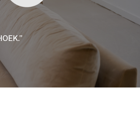
HOEK.”