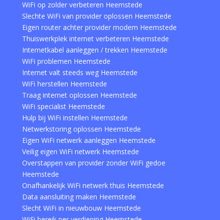
WiFi op zolder verbeteren Heemstede
Slechte WiFi van provider oplossen Heemstede
Eigen router achter provider modem Heemstede
Thuiswerkplek internet verbeteren Heemstede
Internetkabel aanleggen / trekken Heemstede
WiFi problemen Heemstede
Internet valt steeds weg Heemstede
WiFi herstellen Heemstede
Traag internet oplossen Heemstede
WiFi specialist Heemstede
Hulp bij WiFi instellen Heemstede
Netwerkstoring oplossen Heemstede
Eigen WiFi netwerk aanleggen Heemstede
Veilig eigen WiFi netwerk Heemstede
Overstappen van provider zonder WiFi gedoe
Heemstede
Onafhankelijk WiFi netwerk thuis Heemstede
Data aansluiting maken Heemstede
Slecht WiFi in nieuwbouw Heemstede
WiFi bereik per verdieping Heemstede