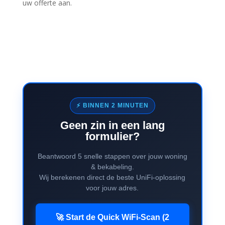
uw offerte aan.
⚡ BINNEN 2 MINUTEN
Geen zin in een lang
formulier?
Beantwoord 5 snelle stappen over jouw woning
& bekabeling.
Wij berekenen direct de beste UniFi-oplossing
voor jouw adres.
🚀 Start de Quick WiFi-Scan (2