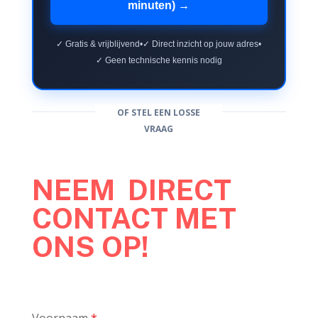
minuten) →
✓ Gratis & vrijblijvend
•
✓ Direct inzicht op jouw adres
•
✓ Geen technische kennis nodig
OF STEL EEN LOSSE
VRAAG
NEEM DIRECT
CONTACT MET
ONS OP!