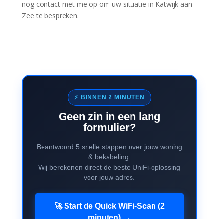
nog contact met me op om uw situatie in Katwijk aan
Zee te bespreken.
⚡ BINNEN 2 MINUTEN
Geen zin in een lang
formulier?
Beantwoord 5 snelle stappen over jouw woning
& bekabeling.
Wij berekenen direct de beste UniFi-oplossing
voor jouw adres.
🚀 Start de Quick WiFi-Scan (2
minuten) →