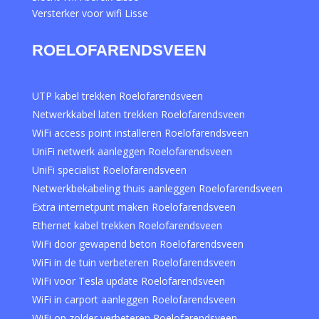
Versterker voor wifi Lisse
ROELOFARENDSVEEN
UTP kabel trekken Roelofarendsveen
Netwerkkabel laten trekken Roelofarendsveen
WiFi access point installeren Roelofarendsveen
UniFi netwerk aanleggen Roelofarendsveen
UniFi specialist Roelofarendsveen
Netwerkbekabeling thuis aanleggen Roelofarendsveen
Extra internetpunt maken Roelofarendsveen
Ethernet kabel trekken Roelofarendsveen
WiFi door gewapend beton Roelofarendsveen
WiFi in de tuin verbeteren Roelofarendsveen
WiFi voor Tesla update Roelofarendsveen
WiFi in carport aanleggen Roelofarendsveen
WiFi op zolder verbeteren Roelofarendsveen