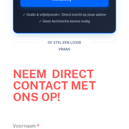
✓ Gratis & vrijblijvend
•
✓ Direct inzicht op jouw adres
•
✓ Geen technische kennis nodig
OF STEL EEN LOSSE
VRAAG
NEEM DIRECT
CONTACT MET
ONS OP!
Voornaam
*