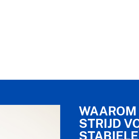
WAAROM 
STRIJD V
STABIELE