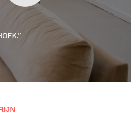
HOEK.”
RIJN