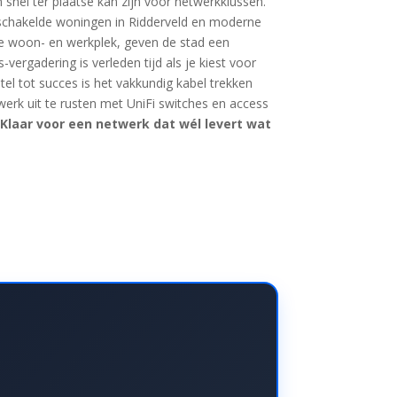
snel ter plaatse kan zijn voor netwerkklussen.
k geschakelde woningen in Ridderveld en moderne
ppe woon- en werkplek, geven de stad een
ergadering is verleden tijd als je kiest voor
tel tot succes is het vakkundig kabel trekken
erk uit te rusten met UniFi switches en access
.
Klaar voor een netwerk dat wél levert wat