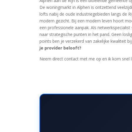
Alphen aan de Rijn is een bloeiende gemeente op
De woningmarkt in Alphen is ontzettend veelzijdi
lofts nabij de oude industriegebieden langs de R
modern gezicht. Bij een modern leven hoort moder
een professionele aanpak. Als netwerkspecialist s
naar strategische punten in het pand. Geen losl
points ben je verzekerd van zakelijke kwaliteit bij
je provider belooft?
Neem direct contact met me op en ik kom snel la