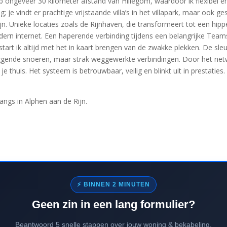
 ongeveer 30 kilometer afstand van Hillegom, waardoor ik flexibel en 
g; je vindt er prachtige vrijstaande villa’s in het villapark, maar oo
ijn. Unieke locaties zoals de Rijnhaven, die transformeert tot een hi
n internet. Een haperende verbinding tijdens een belangrijke Teams-v
tart ik altijd met het in kaart brengen van de zwakke plekken. De sleu
iggende snoeren, maar strak weggewerkte verbindingen. Door het netw
 je thuis. Het systeem is betrouwbaar, veilig en blinkt uit in prestaties
ngs in Alphen aan de Rijn.
⚡ BINNEN 2 MINUTEN
Geen zin in een lang formulier?
Beantwoord 5 snelle stappen over jouw woning & bekabeling.