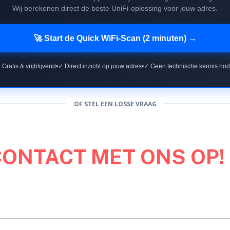
Wij berekenen direct de beste UniFi-oplossing voor jouw adres.
🚀 Start de Quick WiFi-Scan (2 minuten) →
 Gratis & vrijblijvend
•
✓ Direct inzicht op jouw adres
•
✓ Geen technische kennis nod
OF STEL EEN LOSSE VRAAG
CONTACT MET ONS OP!