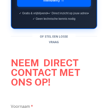
minuten) →
✓ Gratis & vrijblijvend
•
✓ Direct inzicht op jouw adres
•
✓ Geen technische kennis nodig
OF STEL EEN LOSSE
VRAAG
NEEM DIRECT
CONTACT MET
ONS OP!
Voornaam
*