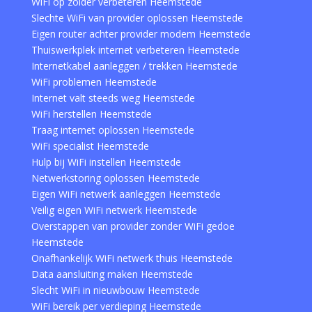
WiFi op zolder verbeteren Heemstede
Slechte WiFi van provider oplossen Heemstede
Eigen router achter provider modem Heemstede
Thuiswerkplek internet verbeteren Heemstede
Internetkabel aanleggen / trekken Heemstede
WiFi problemen Heemstede
Internet valt steeds weg Heemstede
WiFi herstellen Heemstede
Traag internet oplossen Heemstede
WiFi specialist Heemstede
Hulp bij WiFi instellen Heemstede
Netwerkstoring oplossen Heemstede
Eigen WiFi netwerk aanleggen Heemstede
Veilig eigen WiFi netwerk Heemstede
Overstappen van provider zonder WiFi gedoe
Heemstede
Onafhankelijk WiFi netwerk thuis Heemstede
Data aansluiting maken Heemstede
Slecht WiFi in nieuwbouw Heemstede
WiFi bereik per verdieping Heemstede