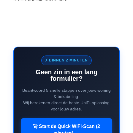
⚡ BINNEN 2 MINUTEN
Geen zin in een lang
formulier?
Beantwoord 5 snelle stappen over jouw woning
& bekabeling.
Wij berekenen direct de beste UniFi-oplossing
voor jouw adres.
🚀 Start de Quick WiFi-Scan (2