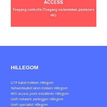
ACCESS
Toegang controlle (Toegang via kenteken, paslezers
etc)
HILLEGOM
UTP kabel trekken Hillegom
Netwerkkabel laten trekken Hillegom
WiFi access point installeren Hillegom
UniFi netwerk aanleggen Hillegom
UniFi specialist Hillegom