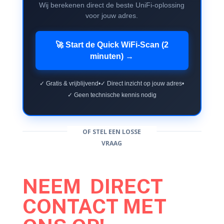
Wij berekenen direct de beste UniFi-oplossing
voor jouw adres.
🚀 Start de Quick WiFi-Scan (2
minuten) →
✓ Gratis & vrijblijvend
•
✓ Direct inzicht op jouw adres
•
✓ Geen technische kennis nodig
OF STEL EEN LOSSE
VRAAG
NEEM DIRECT
CONTACT MET