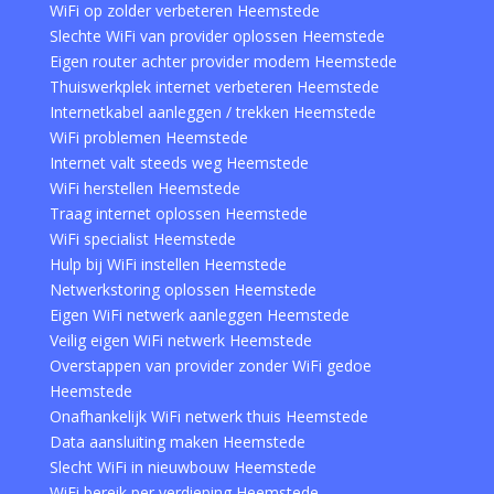
WiFi op zolder verbeteren Heemstede
Slechte WiFi van provider oplossen Heemstede
Eigen router achter provider modem Heemstede
Thuiswerkplek internet verbeteren Heemstede
Internetkabel aanleggen / trekken Heemstede
WiFi problemen Heemstede
Internet valt steeds weg Heemstede
WiFi herstellen Heemstede
Traag internet oplossen Heemstede
WiFi specialist Heemstede
Hulp bij WiFi instellen Heemstede
Netwerkstoring oplossen Heemstede
Eigen WiFi netwerk aanleggen Heemstede
Veilig eigen WiFi netwerk Heemstede
Overstappen van provider zonder WiFi gedoe
Heemstede
Onafhankelijk WiFi netwerk thuis Heemstede
Data aansluiting maken Heemstede
Slecht WiFi in nieuwbouw Heemstede
WiFi bereik per verdieping Heemstede