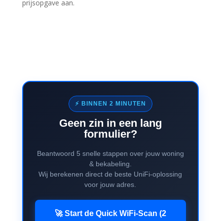
prijsopgave aan.
⚡ BINNEN 2 MINUTEN
Geen zin in een lang
formulier?
Beantwoord 5 snelle stappen over jouw woning
& bekabeling.
Wij berekenen direct de beste UniFi-oplossing
voor jouw adres.
🚀 Start de Quick WiFi-Scan (2