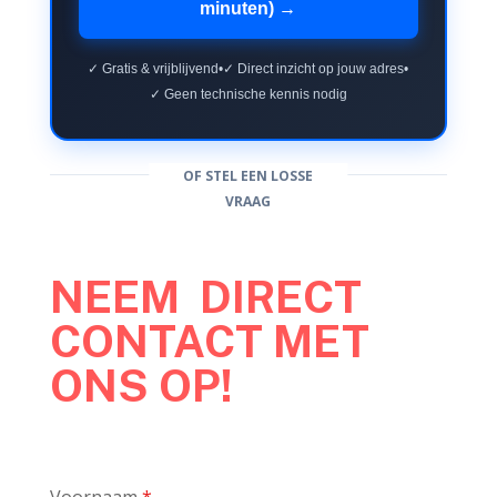
minuten) →
✓ Gratis & vrijblijvend
•
✓ Direct inzicht op jouw adres
•
✓ Geen technische kennis nodig
OF STEL EEN LOSSE
VRAAG
NEEM DIRECT
CONTACT MET
ONS OP!