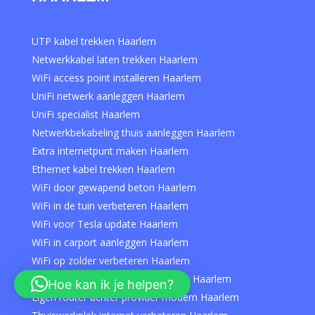
UTP kabel trekken Haarlem
Netwerkkabel laten trekken Haarlem
WiFi access point installeren Haarlem
UniFi netwerk aanleggen Haarlem
UniFi specialist Haarlem
Netwerkbekabeling thuis aanleggen Haarlem
Extra internetpunt maken Haarlem
Ethernet kabel trekken Haarlem
WiFi door gewapend beton Haarlem
WiFi in de tuin verbeteren Haarlem
WiFi voor Tesla update Haarlem
WiFi in carport aanleggen Haarlem
WiFi op zolder verbeteren Haarlem
Slechte WiFi van provider oplossen Haarlem
Hoe kan ik je helpen?
Eigen router achter provider modem Haarlem