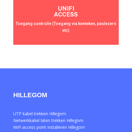
UNIFI
ACCESS
Toegang controlle (Toegang via kenteken, paslezers
etc)
HILLEGOM
UTP kabel trekken Hillegom
Netwerkkabel laten trekken Hillegom
WiFi access point installeren Hillegom