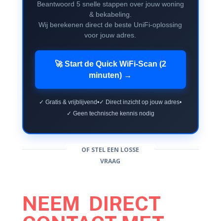
Beantwoord 5 snelle stappen over jouw woning
& bekabeling.
Wij berekenen direct de beste UniFi-oplossing
voor jouw adres.
🚀 Start de Quick WiFi-Scan (2
minuten) →
✓ Gratis & vrijblijvend
•
✓ Direct inzicht op jouw adres
•
✓ Geen technische kennis nodig
OF STEL EEN LOSSE
VRAAG
NEEM DIRECT