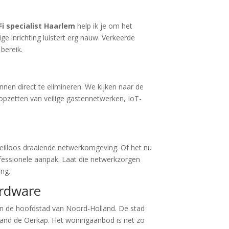
Fi specialist Haarlem
help ik je om het
e inrichting luistert erg nauw. Verkeerde
bereik.
nnen direct te elimineren. We kijken naar de
opzetten van veilige gastennetwerken, IoT-
feilloos draaiende netwerkomgeving. Of het nu
ofessionele aanpak. Laat die netwerkzorgen
ing.
ardware
 in de hoofdstad van Noord-Holland. De stad
rand de Oerkap. Het woningaanbod is net zo