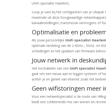
UniFi specialist Haarlem;;
Loop je vast bij het configureren van je Ubiquit
maximale uit deze hoogwaardige netwerkapparatuu
kanaalinstellingen, transmissie-vermogens of fo
Optimalisatie en problee
Als jouw persoonlijke
UniFi specialist Haarle
optimale verdeling van de 2.4GHz-, 5GHz- en 6GH
scheidingen en het updaten van firmware behoort
Jouw netwerk in deskund
Het inschakelen van een
UniFi specialist Haar
gaat om een nieuw aan te leggen systeem of het
achter je en geniet van internet zoals het bedo
Geen wifistoringen meer 
Voor een netwerkspecialist is de route van Hil
biedt een schitterende mix van wonen en recreë