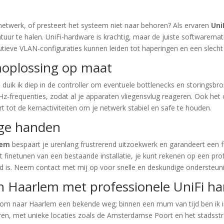
i netwerk, of presteert het systeem niet naar behoren? Als ervaren
Uni
r te halen. UniFi-hardware is krachtig, maar de juiste softwarematig
utieve VLAN-configuraties kunnen leiden tot haperingen en een slecht 
moplossing op maat
m
duik ik diep in de controller om eventuele bottlenecks en storingsbro
z-frequenties, zodat al je apparaten vliegensvlug reageren. Ook het 
 tot de kernactiviteiten om je netwerk stabiel en safe te houden.
ige handen
lem
bespaart je urenlang frustrerend uitzoekwerk en garandeert een 
 finetunen van een bestaande installatie, je kunt rekenen op een pr
eld is. Neem contact met mij op voor snelle en deskundige ondersteun
in Haarlem met professionele UniFi h
legom naar Haarlem een bekende weg; binnen een mum van tijd ben ik
ren, met unieke locaties zoals de Amsterdamse Poort en het stadsst