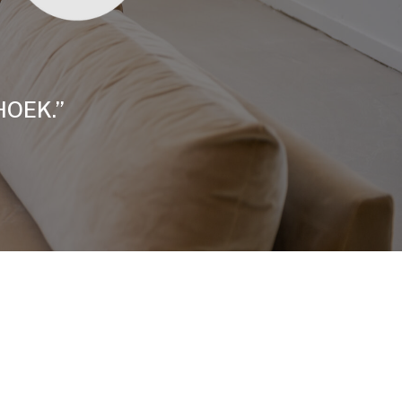
HOEK.”