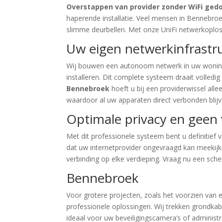
Overstappen van provider zonder WiFi ge
haperende installatie. Veel mensen in Bennebroe
slimme deurbellen. Met onze UniFi netwerkoplo
Uw eigen netwerkinfrastruc
Wij bouwen een autonoom netwerk in uw woning 
installeren. Dit complete systeem draait volledi
Bennebroek
hoeft u bij een providerwissel all
waardoor al uw apparaten direct verbonden blijv
Optimale privacy en geen
Met dit professionele systeem bent u definitief
dat uw internetprovider ongevraagd kan meekij
verbinding op elke verdieping. Vraag nu een sch
Bennebroek
Voor grotere projecten, zoals het voorzien van 
professionele oplossingen. Wij trekken grondkabe
ideaal voor uw beveiligingscamera’s of administra