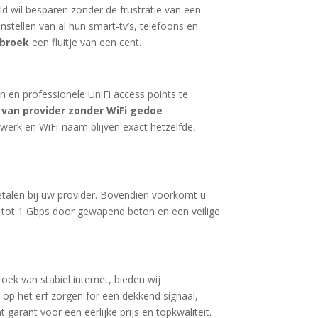
eld wil besparen zonder de frustratie van een
stellen van al hun smart-tv’s, telefoons en
ebroek
een fluitje van een cent.
en professionele UniFi access points te
van provider zonder WiFi gedoe
werk en WiFi-naam blijven exact hetzelfde,
betalen bij uw provider. Bovendien voorkomt u
 tot 1 Gbps door gewapend beton en een veilige
ek van stabiel internet, bieden wij
 op het erf zorgen for een dekkend signaal,
 garant voor een eerlijke prijs en topkwaliteit.