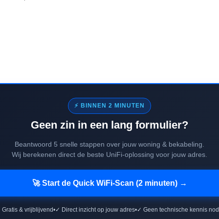
⚡ BINNEN 2 MINUTEN
Geen zin in een lang formulier?
Beantwoord 5 snelle stappen over jouw woning & bekabeling.
Wij berekenen direct de beste UniFi-oplossing voor jouw adres.
🚀 Start de Quick WiFi-Scan (2 minuten) →
 Gratis & vrijblijvend
•
✓ Direct inzicht op jouw adres
•
✓ Geen technische kennis nod