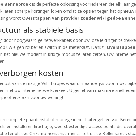
doe Bennebroek
is de perfecte oplossing voor iedereen die elk jaar g
k laten scherpe kortingen lopen omdat ze opzien tegen het opnieuw in
ssing wordt
Overstappen van provider zonder WiFi gedoe Benn
tuur als stabiele basis
door hoogwaardige netwerkkabels door uw loze leidingen te trekken 
g op uw eigen router en switch in de meterkast. Dankzij
Overstappen 
een het nieuwe modem in bridge-modus te laten zetten. Uw interne net
en.
 verborgen kosten
 verlost van de matige WiFi-hulpjes waar u maandelijks voor moet bij
ken met uw interne netwerkverkeer. U geniet van maximale snelheden
erpe offerte aan voor uw woning!
een complete paardenstal of manege in het buitengebied van Bennebro
ls en installeren krachtige, weersbestendige access points die overal
tie ter plekke. Onze no-nonsense mentaliteit uit de Bollenstreek staat