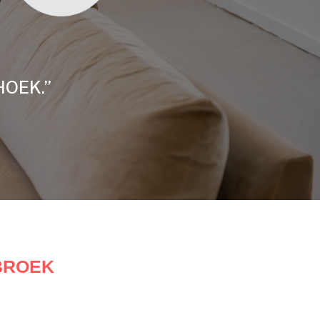
HOEK.”
BROEK