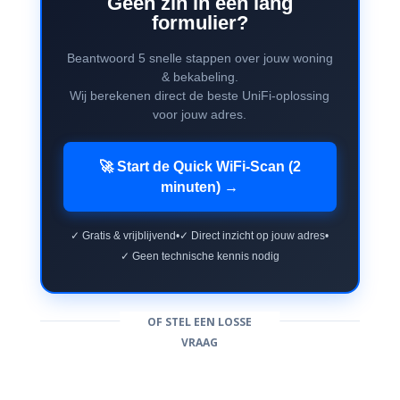
Geen zin in een lang
formulier?
Beantwoord 5 snelle stappen over jouw woning
& bekabeling.
Wij berekenen direct de beste UniFi-oplossing
voor jouw adres.
🚀 Start de Quick WiFi-Scan (2
minuten) →
✓ Gratis & vrijblijvend
•
✓ Direct inzicht op jouw adres
•
✓ Geen technische kennis nodig
OF STEL EEN LOSSE
VRAAG