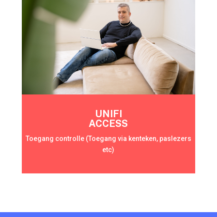
UNIFI
ACCESS
Toegang controlle (Toegang via kenteken, paslezers
etc)