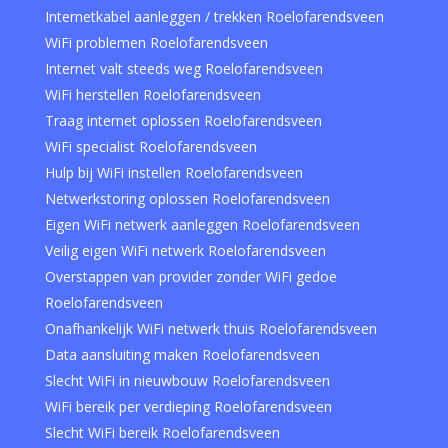
Internetkabel aanleggen / trekken Roelofarendsveen
WiFi problemen Roelofarendsveen
Internet valt steeds weg Roelofarendsveen
WiFi herstellen Roelofarendsveen
Traag internet oplossen Roelofarendsveen
WiFi specialist Roelofarendsveen
Hulp bij WiFi instellen Roelofarendsveen
Netwerkstoring oplossen Roelofarendsveen
Eigen WiFi netwerk aanleggen Roelofarendsveen
Veilig eigen WiFi netwerk Roelofarendsveen
Overstappen van provider zonder WiFi gedoe
Roelofarendsveen
Onafhankelijk WiFi netwerk thuis Roelofarendsveen
Data aansluiting maken Roelofarendsveen
Slecht WiFi in nieuwbouw Roelofarendsveen
WiFi bereik per verdieping Roelofarendsveen
Slecht WiFi bereik Roelofarendsveen