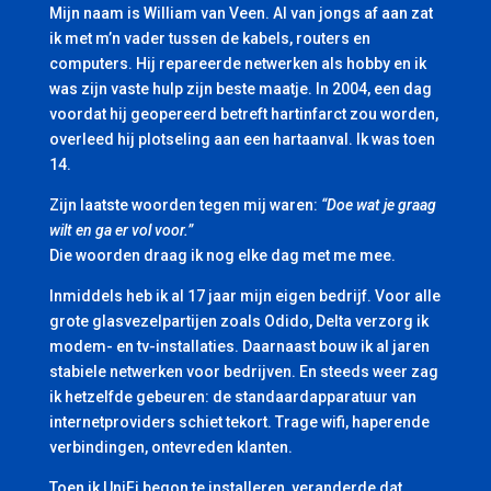
Mijn naam is William van Veen. Al van jongs af aan zat
ik met m’n vader tussen de kabels, routers en
computers. Hij repareerde netwerken als hobby en ik
was zijn vaste hulp zijn beste maatje. In 2004, een dag
voordat hij geopereerd betreft hartinfarct zou worden,
overleed hij plotseling aan een hartaanval. Ik was toen
14.
Zijn laatste woorden tegen mij waren:
“Doe wat je graag
wilt en ga er vol voor.”
Die woorden draag ik nog elke dag met me mee.
Inmiddels heb ik al 17 jaar mijn eigen bedrijf. Voor alle
grote glasvezelpartijen zoals Odido, Delta verzorg ik
modem- en tv-installaties. Daarnaast bouw ik al jaren
stabiele netwerken voor bedrijven. En steeds weer zag
ik hetzelfde gebeuren: de standaardapparatuur van
internetproviders schiet tekort. Trage wifi, haperende
verbindingen, ontevreden klanten.
Toen ik UniFi begon te installeren, veranderde dat