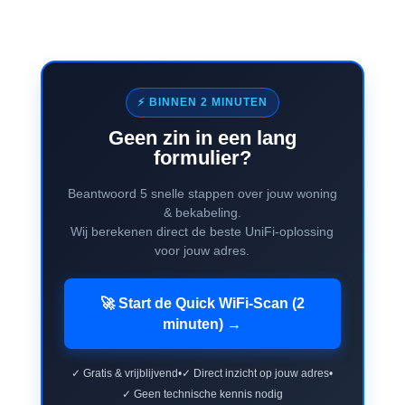
⚡ BINNEN 2 MINUTEN
Geen zin in een lang
formulier?
Beantwoord 5 snelle stappen over jouw woning
& bekabeling.
Wij berekenen direct de beste UniFi-oplossing
voor jouw adres.
🚀 Start de Quick WiFi-Scan (2
minuten) →
✓ Gratis & vrijblijvend
•
✓ Direct inzicht op jouw adres
•
✓ Geen technische kennis nodig