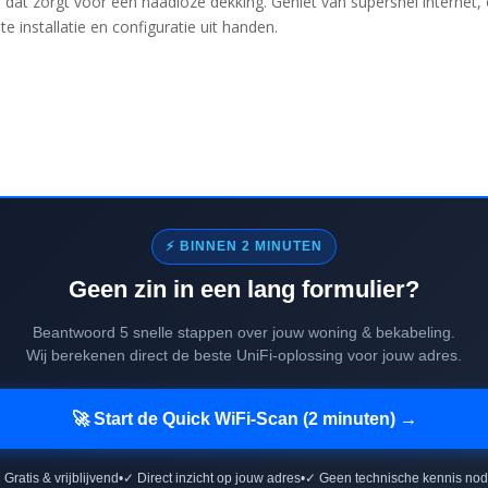
 dat zorgt voor een naadloze dekking. Geniet van supersnel internet, 
 installatie en configuratie uit handen.
⚡ BINNEN 2 MINUTEN
Geen zin in een lang formulier?
Beantwoord 5 snelle stappen over jouw woning & bekabeling.
Wij berekenen direct de beste UniFi-oplossing voor jouw adres.
🚀 Start de Quick WiFi-Scan (2 minuten) →
 Gratis & vrijblijvend
•
✓ Direct inzicht op jouw adres
•
✓ Geen technische kennis nod