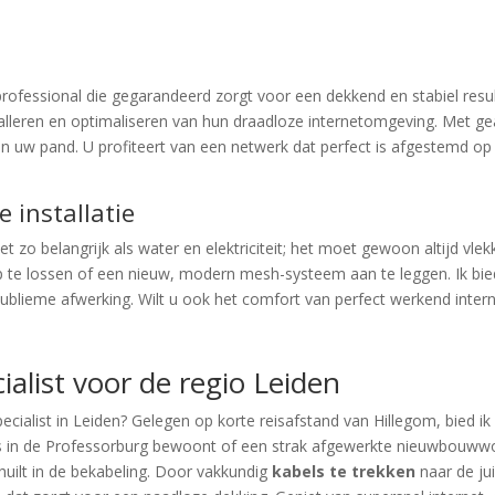
ofessional die gegarandeerd zorgt voor een dekkend en stabiel resulta
nstalleren en optimaliseren van hun draadloze internetomgeving. Met 
e’ in uw pand. U profiteert van een netwerk dat perfect is afgestemd
e installatie
t zo belangrijk als water en elektriciteit; het moet gewoon altijd vl
te lossen of een nieuw, modern mesh-systeem aan te leggen. Ik bied 
lieme afwerking. Wilt u ook het comfort van perfect werkend inter
alist voor de regio Leiden
cialist in Leiden? Gelegen op korte reisafstand van Hillegom, bied 
uis in de Professorburg bewoont of een strak afgewerkte nieuwbouwwon
huilt in de bekabeling. Door vakkundig
kabels te trekken
naar de jui