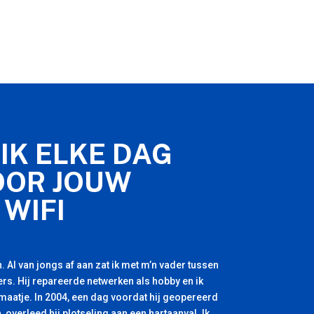
IK ELKE DAG
OOR JOUW
 WIFI
. Al van jongs af aan zat ik met m’n vader tussen
rs. Hij repareerde netwerken als hobby en ik
 maatje. In 2004, een dag voordat hij geopereerd
, overleed hij plotseling aan een hartaanval. Ik