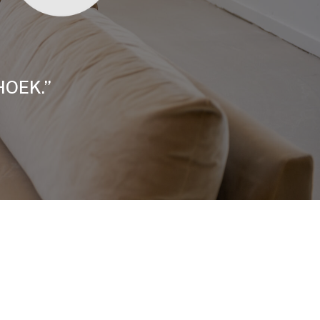
HOEK.”