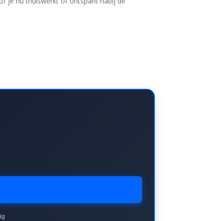
of je nu thuiswerkt of ontspant nabij de
ig