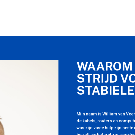
WAAROM 
STRIJD V
STABIELE
Mijn naam is William van Veen
de kabels, routers en compute
was zijn vaste hulp zijn beste
betreft hartinfarct zou worden