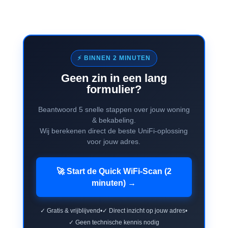
⚡ BINNEN 2 MINUTEN
Geen zin in een lang
formulier?
Beantwoord 5 snelle stappen over jouw woning
& bekabeling.
Wij berekenen direct de beste UniFi-oplossing
voor jouw adres.
🚀 Start de Quick WiFi-Scan (2
minuten) →
✓ Gratis & vrijblijvend
•
✓ Direct inzicht op jouw adres
•
✓ Geen technische kennis nodig