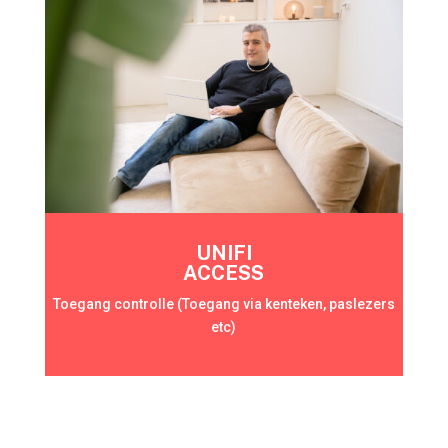
UNIFI
ACCESS
Toegang controlle (Toegang via kenteken, paslezers
etc)