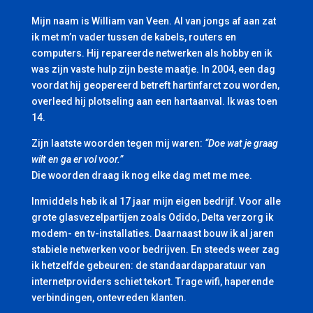
Mijn naam is William van Veen. Al van jongs af aan zat
ik met m’n vader tussen de kabels, routers en
computers. Hij repareerde netwerken als hobby en ik
was zijn vaste hulp zijn beste maatje. In 2004, een dag
voordat hij geopereerd betreft hartinfarct zou worden,
overleed hij plotseling aan een hartaanval. Ik was toen
14.
Zijn laatste woorden tegen mij waren:
“Doe wat je graag
wilt en ga er vol voor.”
Die woorden draag ik nog elke dag met me mee.
Inmiddels heb ik al 17 jaar mijn eigen bedrijf. Voor alle
grote glasvezelpartijen zoals Odido, Delta verzorg ik
modem- en tv-installaties. Daarnaast bouw ik al jaren
stabiele netwerken voor bedrijven. En steeds weer zag
ik hetzelfde gebeuren: de standaardapparatuur van
internetproviders schiet tekort. Trage wifi, haperende
verbindingen, ontevreden klanten.