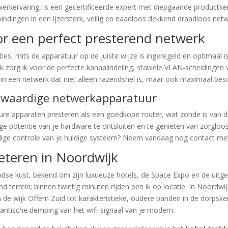
erkervaring, is een gecertificeerde expert met diepgaande productkenn
indingen in een ijzersterk, veilig en naadloos dekkend draadloos netw
or een perfect presterend netwerk
aties, mits de apparatuur op de juiste wijze is ingeregeld en optimaal
ijk zorg ik voor de perfecte kanaalindeling, stabiele VLAN-scheiding
t in een netwerk dat niet alleen razendsnel is, maar ook maximaal besc
ogwaardige netwerkapparatuur
dure apparaten presteren als een goedkope router, wat zonde is van 
ge potentie van je hardware te ontsluiten en te genieten van zorgloo
rondige controle van je huidige systeem? Neem vandaag nog contact m
beteren in Noordwijk
ndse kust, bekend om zijn luxueuze hotels, de Space Expo en de uitge
d terrein; binnen twintig minuten rijden ben ik op locatie. In Noordwij
e wijk Offem Zuid tot karakteristieke, oudere panden in de dorpske
antische demping van het wifi-signaal van je modem.