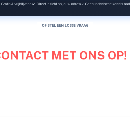
 Gratis & vrijblijvend
•
✓ Direct inzicht op jouw adres
•
✓ Geen technische kennis nod
OF STEL EEN LOSSE VRAAG
CONTACT MET ONS OP!