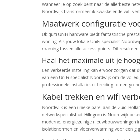
Wanneer je op zoek bent naar de allerbeste netw
Noordwijk transformeer ik kwakkelende wifi-verb
Maatwerk configuratie vo
Ubiquiti UniFi hardware biedt fantastische prest
woning. Als jouw lokale UniFi specialist Noordw
roaming tussen alle access points. Dit resulteer
Haal het maximale uit je ho
Een verkeerde instelling kan ervoor zorgen dat 
van een UniFi specialist Noordwijk om de volledi
professionele installatie, uitbreiding of een g
Kabel trekken en wifi ver
Noordwijk is een unieke parel aan de Zuid-Holla
netwerkspecialist uit Hillegom is Noordwijk beken
moderne, energiezuinige nieuwbouwwoningen in d
isolatienormen en vloerverwarming voor een gig