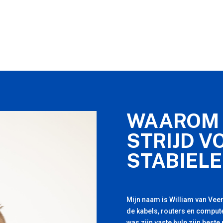
WAAROM 
STRIJD V
STABIELE
Mijn naam is William van Veen
de kabels, routers en compute
was zijn vaste hulp zijn beste