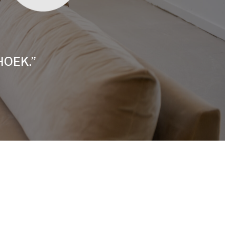
HOEK.”