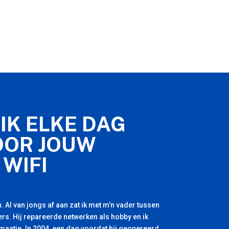
IK ELKE DAG
OOR JOUW
 WIFI
. Al van jongs af aan zat ik met m’n vader tussen
rs. Hij repareerde netwerken als hobby en ik
 maatje. In 2004, een dag voordat hij geopereerd