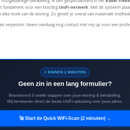
is: hoogwaardige bekabeling. Ik ben gespecialiseerd in het
kabel trek
et fundament voor een krachtig
UniFi-netwerk
. Met dit systeem pla
n elke hoek van de woning. Zo geniet je overal van maximale snelhede
iet verpesten. Neem vandaag nog contact met mij op voor een profess
⚡ BINNEN 2 MINUTEN
Geen zin in een lang formulier?
Beantwoord 5 snelle stappen over jouw woning & bekabeling.
Wij berekenen direct de beste UniFi-oplossing voor jouw adres.
🚀 Start de Quick WiFi-Scan (2 minuten) →