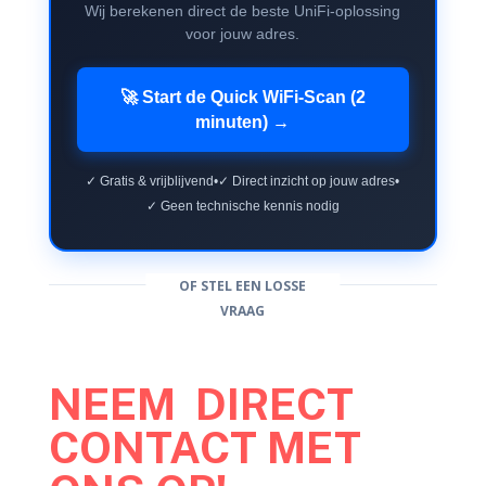
Wij berekenen direct de beste UniFi-oplossing
voor jouw adres.
🚀 Start de Quick WiFi-Scan (2
minuten) →
✓ Gratis & vrijblijvend
•
✓ Direct inzicht op jouw adres
•
✓ Geen technische kennis nodig
OF STEL EEN LOSSE
VRAAG
NEEM DIRECT
CONTACT MET