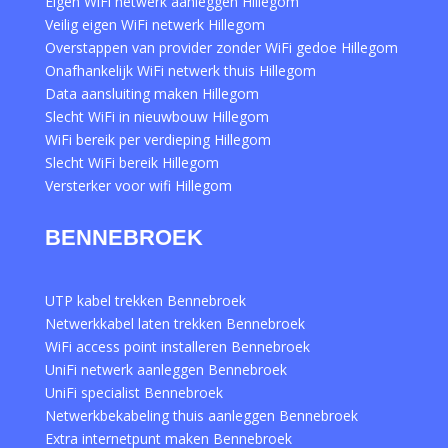
Eigen WiFi netwerk aanleggen Hillegom
Veilig eigen WiFi netwerk Hillegom
Overstappen van provider zonder WiFi gedoe Hillegom
Onafhankelijk WiFi netwerk thuis Hillegom
Data aansluiting maken Hillegom
Slecht WiFi in nieuwbouw Hillegom
WiFi bereik per verdieping Hillegom
Slecht WiFi bereik Hillegom
Versterker voor wifi Hillegom
BENNEBROEK
UTP kabel trekken Bennebroek
Netwerkkabel laten trekken Bennebroek
WiFi access point installeren Bennebroek
UniFi netwerk aanleggen Bennebroek
UniFi specialist Bennebroek
Netwerkbekabeling thuis aanleggen Bennebroek
Extra internetpunt maken Bennebroek