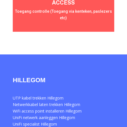
ACCESS
Toegang controlle (Toegang via kenteken, paslezers
etc)
HILLEGOM
UTP kabel trekken Hillegom
Netwerkkabel laten trekken Hillegom
WiFi access point installeren Hillegom
UniFi netwerk aanleggen Hillegom
UniFi specialist Hillegom