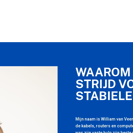
WAAROM 
STRIJD V
STABIELE
Mijn naam is William van Veen
de kabels, routers en compute
was zijn vaste hulp zijn beste