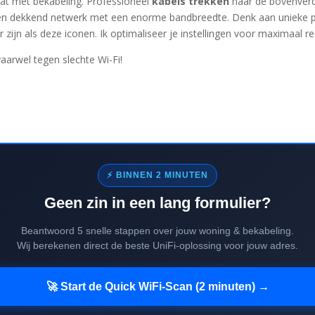
at met bekabeling. Professioneel
kabels trekken
naar de bovenverd
n dekkend netwerk met een enorme bandbreedte. Denk aan unieke ple
zijn als deze iconen. Ik optimaliseer je instellingen voor maximaal re
arwel tegen slechte Wi-Fi!
⚡ BINNEN 2 MINUTEN
Geen zin in een lang formulier?
Beantwoord 5 snelle stappen over jouw woning & bekabeling.
Wij berekenen direct de beste UniFi-oplossing voor jouw adres.
🚀 Start de Quick WiFi-Scan (2 minuten) →