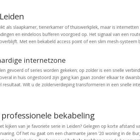
 Leiden
kt als slaapkamer, tienerkamer of thuiswerkplek, maar is internette
ndingen en eindeloos bufferen voorgoed op. Het signaal van een rout
verblijft. Met een bekabeld access point of een slim mesh-systeem br
ardige internetzone
den gevoerd of series worden gekeken; op zolder is een snelle verbi
 overal in huis ongestoord zijn gang kan gaan zonder elkaar te dwarsb
el resultaat. Wilt u de zolderverdieping transformeren in een snelle 
r professionele bekabeling
et kijken van je favoriete serie in Leiden? Gelegen op korte afstand va
ervaring. Of het nu gaat om een charmante jaren ’20 woning in de Bu