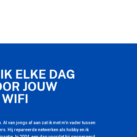
IK ELKE DAG
OOR JOUW
 WIFI
. Al van jongs af aan zat ik met m’n vader tussen
rs. Hij repareerde netwerken als hobby en ik
 maatje. In 2004, een dag voordat hij geopereerd