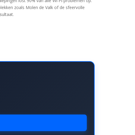
iepingen lost 90% van alle Wi-Fi-problemen op.
kken zoals Molen de Valk of de sfeervolle
sultaat.