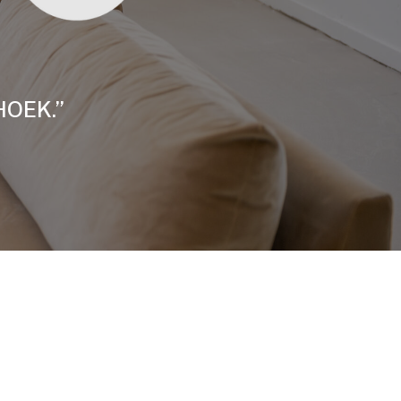
HOEK.”