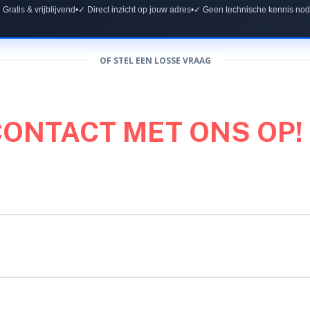
 Gratis & vrijblijvend
•
✓ Direct inzicht op jouw adres
•
✓ Geen technische kennis nod
OF STEL EEN LOSSE VRAAG
CONTACT MET ONS OP!