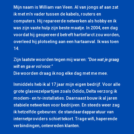
Mijn naam is William van Veen. Al van jongs af aan zat
ik met m’n vader tussen de kabels, routers en
computers. Hij repareerde netwerken als hobby en ik
was zijn vaste hulp zijn beste maatje. In 2004, een dag
voordat hij geopereerd betreft hartinfarct zou worden,
overleed hij plotseling aan een hartaanval. Ik was toen
14.
Zijn laatste woorden tegen mij waren:
“Doe wat je graag
wilt en ga er vol voor.”
Die woorden draag ik nog elke dag met me mee.
Inmiddels heb ik al 17 jaar mijn eigen bedrijf. Voor alle
grote glasvezelpartijen zoals Odido, Delta verzorg ik
modem- en tv-installaties. Daarnaast bouw ik al jaren
stabiele netwerken voor bedrijven. En steeds weer zag
ik hetzelfde gebeuren: de standaardapparatuur van
internetproviders schiet tekort. Trage wifi, haperende
verbindingen, ontevreden klanten.