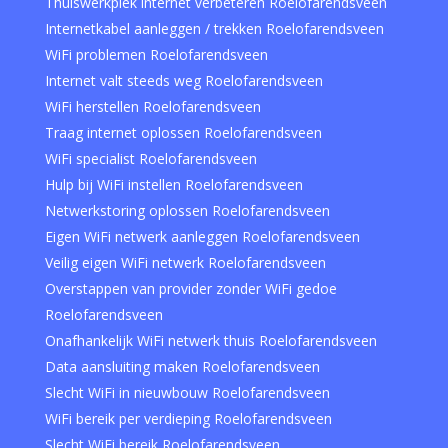
Thuiswerkplek internet verbeteren Roelofarendsveen
Internetkabel aanleggen / trekken Roelofarendsveen
WiFi problemen Roelofarendsveen
Internet valt steeds weg Roelofarendsveen
WiFi herstellen Roelofarendsveen
Traag internet oplossen Roelofarendsveen
WiFi specialist Roelofarendsveen
Hulp bij WiFi instellen Roelofarendsveen
Netwerkstoring oplossen Roelofarendsveen
Eigen WiFi netwerk aanleggen Roelofarendsveen
Veilig eigen WiFi netwerk Roelofarendsveen
Overstappen van provider zonder WiFi gedoe
Roelofarendsveen
Onafhankelijk WiFi netwerk thuis Roelofarendsveen
Data aansluiting maken Roelofarendsveen
Slecht WiFi in nieuwbouw Roelofarendsveen
WiFi bereik per verdieping Roelofarendsveen
Slecht WiFi bereik Roelofarendsveen