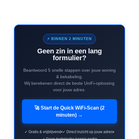
⚡ BINNEN 2 MINUTEN
Geen zin in een lang
formulier?
Beantwoord 5 snelle stappen over jouw woning
& bekabeling.
Wij berekenen direct de beste UniFi-oplossing
voor jouw adres.
🚀 Start de Quick WiFi-Scan (2
minuten) →
✓ Gratis & vrijblijvend
•
✓ Direct inzicht op jouw adres
•