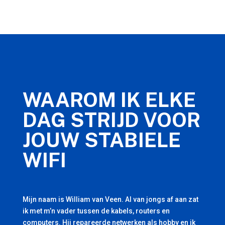
WAAROM IK ELKE
DAG STRIJD VOOR
JOUW STABIELE
WIFI
Mijn naam is William van Veen. Al van jongs af aan zat
ik met m’n vader tussen de kabels, routers en
computers. Hij repareerde netwerken als hobby en ik