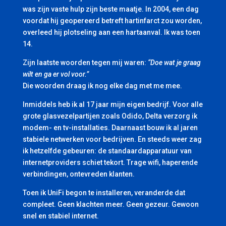
was zijn vaste hulp zijn beste maatje. In 2004, een dag
voordat hij geopereerd betreft hartinfarct zou worden,
overleed hij plotseling aan een hartaanval. Ik was toen
14.
Zijn laatste woorden tegen mij waren:
“Doe wat je graag
wilt en ga er vol voor.”
Die woorden draag ik nog elke dag met me mee.
Inmiddels heb ik al 17 jaar mijn eigen bedrijf. Voor alle
grote glasvezelpartijen zoals Odido, Delta verzorg ik
modem- en tv-installaties. Daarnaast bouw ik al jaren
stabiele netwerken voor bedrijven. En steeds weer zag
ik hetzelfde gebeuren: de standaardapparatuur van
internetproviders schiet tekort. Trage wifi, haperende
verbindingen, ontevreden klanten.
Toen ik UniFi begon te installeren, veranderde dat
compleet. Geen klachten meer. Geen gezeur. Gewoon
snel en stabiel internet.