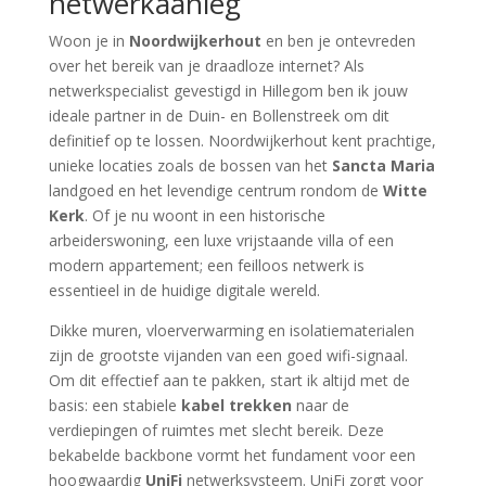
netwerkaanleg
Woon je in
Noordwijkerhout
en ben je ontevreden
over het bereik van je draadloze internet? Als
netwerkspecialist gevestigd in Hillegom ben ik jouw
ideale partner in de Duin- en Bollenstreek om dit
definitief op te lossen. Noordwijkerhout kent prachtige,
unieke locaties zoals de bossen van het
Sancta Maria
landgoed en het levendige centrum rondom de
Witte
Kerk
. Of je nu woont in een historische
arbeiderswoning, een luxe vrijstaande villa of een
modern appartement; een feilloos netwerk is
essentieel in de huidige digitale wereld.
Dikke muren, vloerverwarming en isolatiematerialen
zijn de grootste vijanden van een goed wifi-signaal.
Om dit effectief aan te pakken, start ik altijd met de
basis: een stabiele
kabel trekken
naar de
verdiepingen of ruimtes met slecht bereik. Deze
bekabelde backbone vormt het fundament voor een
hoogwaardig
UniFi
netwerksysteem. UniFi zorgt voor