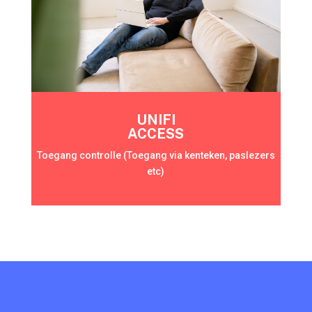
UNIFI
ACCESS
Toegang controlle (Toegang via kenteken, paslezers
etc)