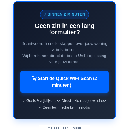
⚡ BINNEN 2 MINUTEN
Geen zin in een lang
formulier?
Beantwoord 5 snelle stappen over jouw woning
& bekabeling.
Wij berekenen direct de beste UniFi-oplossing
voor jouw adres.
🚀 Start de Quick WiFi-Scan (2
minuten) →
✓ Gratis & vrijblijvend
•
✓ Direct inzicht op jouw adres
•
✓ Geen technische kennis nodig
OF STEL EEN LOSSE