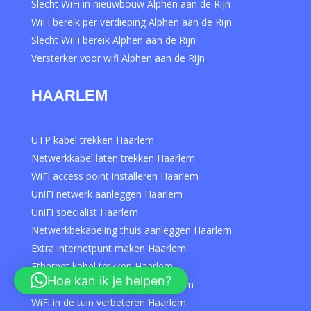
Slecht WiFi in nieuwbouw Alphen aan de Rijn
WiFi bereik per verdieping Alphen aan de Rijn
Slecht WiFi bereik Alphen aan de Rijn
Versterker voor wifi Alphen aan de Rijn
HAARLEM
UTP kabel trekken Haarlem
Netwerkkabel laten trekken Haarlem
WiFi access point installeren Haarlem
UniFi netwerk aanleggen Haarlem
UniFi specialist Haarlem
Netwerkbekabeling thuis aanleggen Haarlem
Extra internetpunt maken Haarlem
Ethernet kabel trekken Haarlem
Hoe kan ik je helpen?
WiFi door gewapend beton Haarlem
WiFi in de tuin verbeteren Haarlem