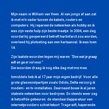
Mijn naam is William van Veen. Al van jongs af aan zat
ik met m’n vader tussen de kabels, routers en
computers. Hij repareerde netwerken als hobby en ik
was zijn vaste hulp zijn beste maatje. In 2004, een dag
voordat hij geopereerd betreft hartinfarct zou worden,
overleed hij plotseling aan een hartaanval. Ik was toen
14.
Zijn laatste woorden tegen mij waren:
“Doe wat je graag
wilt en ga er vol voor.”
Die woorden draag ik nog elke dag met me mee.
Inmiddels heb ik al 17 jaar mijn eigen bedrijf. Voor alle
grote glasvezelpartijen zoals Odido, Delta verzorg ik
modem- en tv-installaties. Daarnaast bouw ik al jaren
stabiele netwerken voor bedrijven. En steeds weer zag
ik hetzelfde gebeuren: de standaardapparatuur van
internetproviders schiet tekort. Trage wifi, haperende