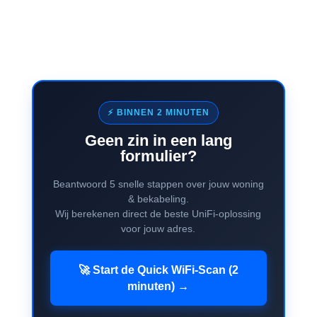
⚡ BINNEN 2 MINUTEN
Geen zin in een lang
formulier?
Beantwoord 5 snelle stappen over jouw woning
& bekabeling.
Wij berekenen direct de beste UniFi-oplossing
voor jouw adres.
🚀 Start de Quick WiFi-Scan (2
minuten) →