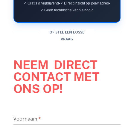
✓ Gratis & vrijblijvend
•
✓ Direct inzicht op jouw adres
•
✓ Geen technische kennis nodig
OF STEL EEN LOSSE
VRAAG
NEEM DIRECT
CONTACT MET
ONS OP!
Voornaam
*