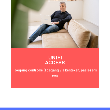
UNIFI
ACCESS
Toegang controlle (Toegang via kenteken, paslezers
etc)