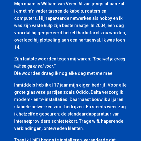
Mijn naam is William van Veen. Al van jongs af aan zat
ik met m’n vader tussen de kabels, routers en
computers. Hij repareerde netwerken als hobby en ik
was zijn vaste hulp zijn beste maatje. In 2004, een dag
voordat hij geopereerd betreft hartinfarct zou worden,
overleed hij plotseling aan een hartaanval. Ik was toen
14.
Zijn laatste woorden tegen mij waren:
“Doe wat je graag
wilt en ga er vol voor.”
Die woorden draag ik nog elke dag met me mee.
Inmiddels heb ik al 17 jaar mijn eigen bedrijf. Voor alle
grote glasvezelpartijen zoals Odido, Delta verzorg ik
modem- en tv-installaties. Daarnaast bouw ik al jaren
stabiele netwerken voor bedrijven. En steeds weer zag
ik hetzelfde gebeuren: de standaardapparatuur van
internetproviders schiet tekort. Trage wifi, haperende
verbindingen, ontevreden klanten.
Toen ik UniFi begon te installeren, veranderde dat