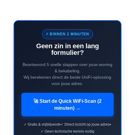
⚡ BINNEN 2 MINUTEN
Geen zin in een lang
formulier?
Beantwoord 5 snelle stappen over jouw woning
& bekabeling.
Wij berekenen direct de beste UniFi-oplossing
voor jouw adres.
🚀 Start de Quick WiFi-Scan (2
minuten) →
✓ Gratis & vrijblijvend
•
✓ Direct inzicht op jouw adres
•
✓ Geen technische kennis nodig