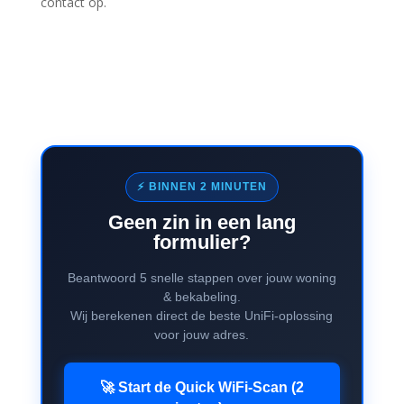
contact op.
⚡ BINNEN 2 MINUTEN
Geen zin in een lang
formulier?
Beantwoord 5 snelle stappen over jouw woning
& bekabeling.
Wij berekenen direct de beste UniFi-oplossing
voor jouw adres.
🚀 Start de Quick WiFi-Scan (2