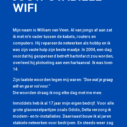
WIFI
Mijn naam is William van Veen. Al van jongs af aan zat
ik met m’n vader tussen de kabels, routers en
computers. Hij repareerde netwerken als hobby en ik
was zijn vaste hulp zijn beste maatje. In 2004, een dag
voordat hij geopereerd betreft hartinfarct zou worden,
overleed hij plotseling aan een hartaanval. Ik was toen
14.
Zijn laatste woorden tegen mij waren:
“Doe wat je graag
wilt en ga er vol voor.”
Die woorden draag ik nog elke dag met me mee.
Inmiddels heb ik al 17 jaar mijn eigen bedrijf. Voor alle
grote glasvezelpartijen zoals Odido, Delta verzorg ik
modem- en tv-installaties. Daarnaast bouw ik al jaren
stabiele netwerken voor bedrijven. En steeds weer zag