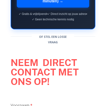
minuten) →
✓ Gratis & vrijblijvend
•
✓ Direct inzicht op jouw adres
•
✓ Geen technische kennis nodig
OF STEL EEN LOSSE
VRAAG
NEEM DIRECT
CONTACT MET
ONS OP!
Voornaam
*